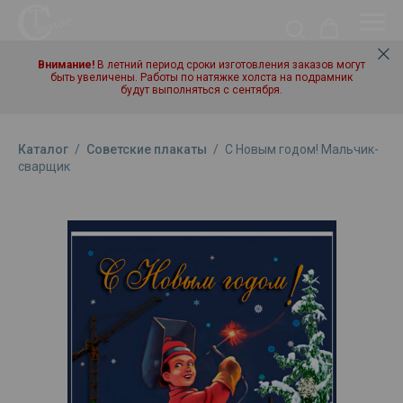
Внимание!
В летний период сроки изготовления заказов могут
быть увеличены. Работы по натяжке холста на подрамник
будут выполняться с сентября.
Каталог
/
Советские плакаты
/
С Новым годом! Мальчик-
сварщик