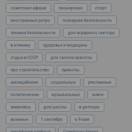
советские афиши
пионерские
спорт
иностранные ретро
пожарная безопасность
техника безопасности
для аграрного сектора
в клинику
здоровье и медицина
отдых в СССР
для салона красоты
про строительство
приколы
милицейские
социальные
рекламные
политические
музыкальные
книги
живопись
для школы
в детскую
военные
1 сентября
к 9 мая
армейские учебные
Советская Армия