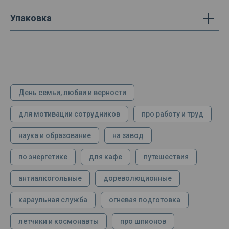
Упаковка
День семьи, любви и верности
для мотивации сотрудников
про работу и труд
наука и образование
на завод
по энергетике
для кафе
путешествия
антиалкогольные
дореволюционные
караульная служба
огневая подготовка
летчики и космонавты
про шпионов