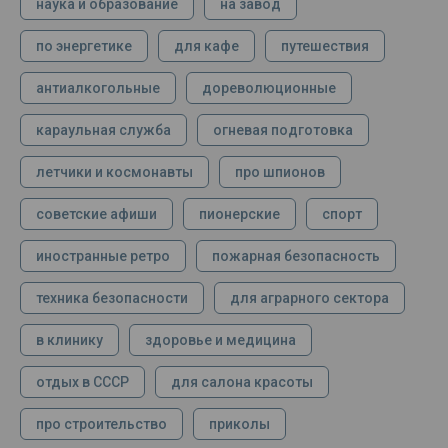
наука и образование
на завод
по энергетике
для кафе
путешествия
антиалкогольные
дореволюционные
караульная служба
огневая подготовка
летчики и космонавты
про шпионов
советские афиши
пионерские
спорт
иностранные ретро
пожарная безопасность
техника безопасности
для аграрного сектора
в клинику
здоровье и медицина
отдых в СССР
для салона красоты
про строительство
приколы