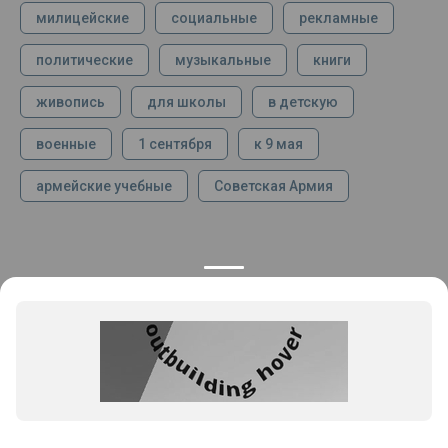
милицейские
социальные
рекламные
политические
музыкальные
книги
живопись
для школы
в детскую
военные
1 сентября
к 9 мая
армейские учебные
Советская Армия
КОНТАКТЫ
ПРОДУКЦИЯ
+7 925 282 34 40
Каталог
info@st-dialog.ru
Цены
Все контакты