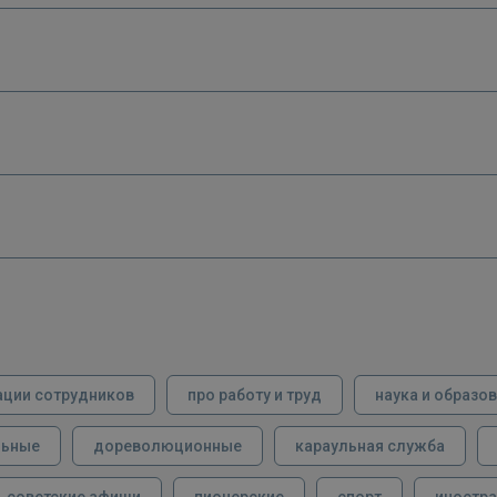
ации сотрудников
про работу и труд
наука и образо
льные
дореволюционные
караульная служба
советские афиши
пионерские
спорт
иностра