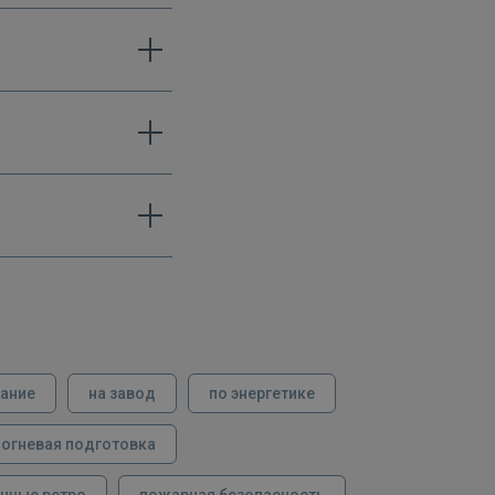
вание
на завод
по энергетике
огневая подготовка
нные ретро
пожарная безопасность