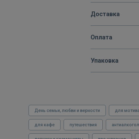
Доставка
Оплата
Упаковка
День семьи, любви и верности
для мотив
для кафе
путешествия
антиалкого
летчики и космонавты
про шпионов