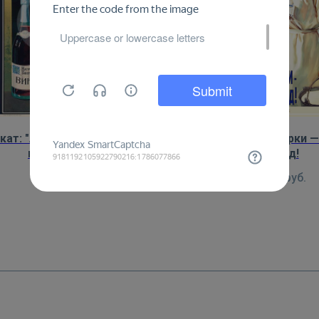
кат: "Азвин". Вино, коньяк,
Плакат: Труд доярки 
водка, спирт
труд!
450
руб.
450
руб.