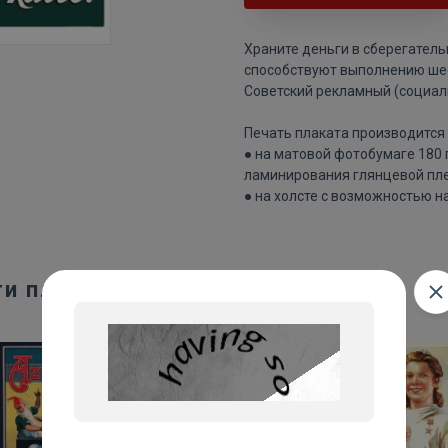
Храните деньги в сберегатель
способствуют выполнению шес
Советский рекламный (социал
Печать плаката производится 
● на матовой фотобумаге 180
ламинирования глянцевой пле
● на холсте с возможностью н
ти плакаты: