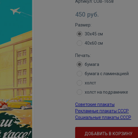
Артикул:
СОВ-1658
450
руб.
Размер:
30х45 см
40х60 см
Печать:
бумага
бумага с ламинацией
холст
холст на подрамнике
Советские плакаты
Рекламные плакаты СССР
Социальные плакаты СССР
ДОБАВИТЬ В КОРЗИНУ