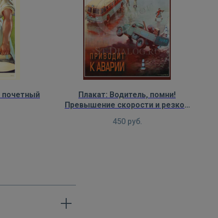
— почетный
Плакат: Водитель, помни!
Превышение скорости и резкое
торможение, особенно на
450
руб.
скользкой дороге, приводит к
аварии