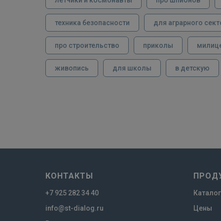
техника безопасности
для аграрного сект
про строительство
приколы
милиц
живопись
для школы
в детскую
КОНТАКТЫ
ПРОД
+7 925 282 34 40
Каталог
info@st-dialog.ru
Цены