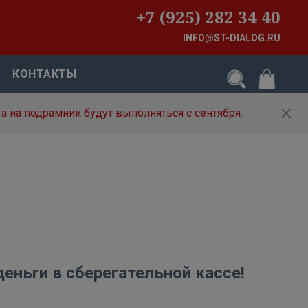
+7 (925) 282 34 40
INFO@ST-DIALOG.RU
КОНТАКТЫ
а на подрамник будут выполняться с сентября.
деньги в сберегательной кассе!