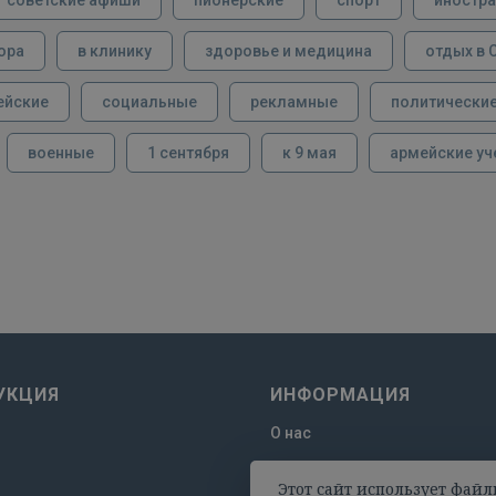
ора
в клинику
здоровье и медицина
отдых в 
ейские
социальные
рекламные
политически
военные
1 сентября
к 9 мая
армейские уч
УКЦИЯ
ИНФОРМАЦИЯ
О нас
Отзывы
Этот сайт использует файл