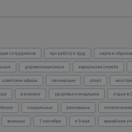
ации сотрудников
про работу и труд
наука и образо
льные
дореволюционные
караульная служба
советские афиши
пионерские
спорт
иностра
ора
в клинику
здоровье и медицина
отдых в 
ейские
социальные
рекламные
политически
военные
1 сентября
к 9 мая
армейские уч