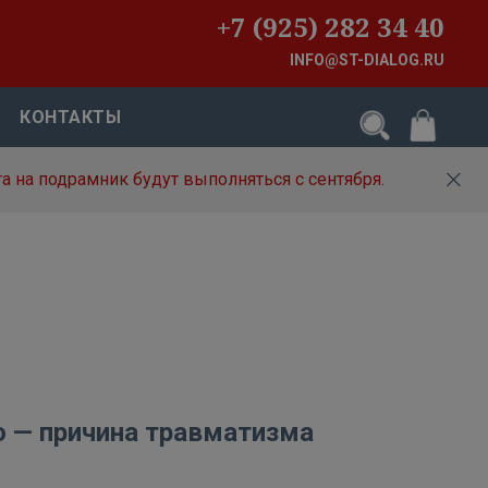
+7 (925) 282 34 40
INFO@ST-DIALOG.RU
КОНТАКТЫ
а на подрамник будут выполняться с сентября.
о — причина травматизма