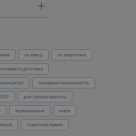
вание
на завод
по энергетике
огневая подготовка
нные ретро
пожарная безопасность
СССР
для салона красоты
е
музыкальные
книги
ебные
Советская Армия