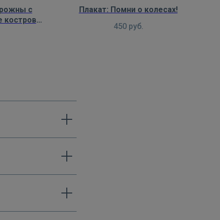
орожны с
Плакат: Помни о колесах!
е костров
450
руб.
ий