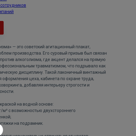
 сотрудников
мпаний
зма» — это советский агитационный плакат,
облем производства. Его суровый призыв был связан
против алкоголизма, где акцент делался на прямую
рофессиональным травматизмом, что подрывало как
омическую дисциплину. Такой лаконичный винтажный
 оформления цеха, кабинета по охране труда,
оворкинга, добавляя интерьеру строгости и
сности.
краской на водной основе:
 г/м² с возможностью двухстороннего
нкой;
атяжки на подрамник.
могут незначительно отличаться от цветов