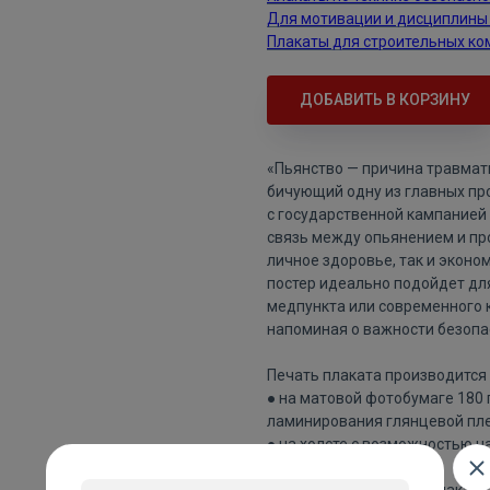
Для мотивации и дисциплины
Плакаты для строительных ко
ДОБАВИТЬ В КОРЗИНУ
«Пьянство — причина травмати
бичующий одну из главных пр
с государственной кампанией 
связь между опьянением и п
личное здоровье, так и экон
постер идеально подойдет для
медпункта или современного к
напоминая о важности безопа
Печать плаката производится 
● на матовой фотобумаге 180
ламинирования глянцевой пле
● на холсте с возможностью н
Цвета напечатанного плаката 