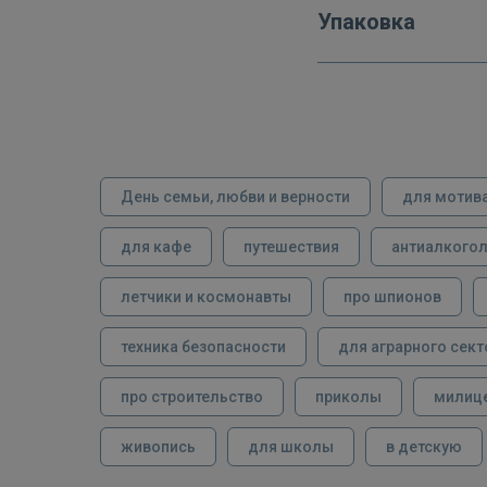
Упаковка
День семьи, любви и верности
для мотив
для кафе
путешествия
антиалкого
летчики и космонавты
про шпионов
техника безопасности
для аграрного сект
про строительство
приколы
милиц
живопись
для школы
в детскую