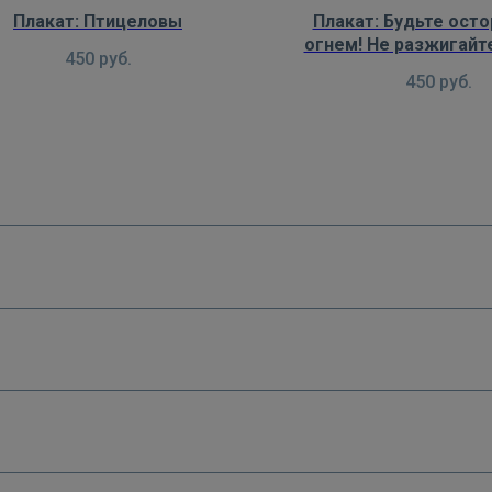
Плакат: Птицеловы
Плакат: Будьте ост
огнем! Не разжигайт
450
руб.
вблизи строен
450
руб.