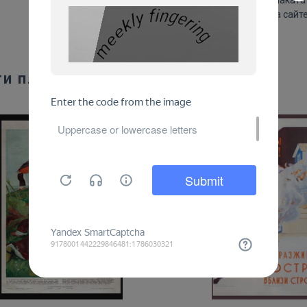
изображения плаката на сайте
ти плакаты: