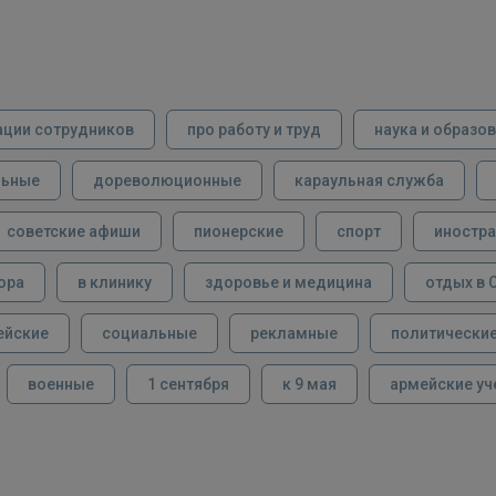
ации сотрудников
про работу и труд
наука и образо
льные
дореволюционные
караульная служба
советские афиши
пионерские
спорт
иностра
ора
в клинику
здоровье и медицина
отдых в 
ейские
социальные
рекламные
политически
военные
1 сентября
к 9 мая
армейские уч