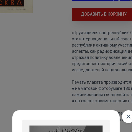
ДОБАВИТЬ В КОРЗИНУ
«Трудящиеся нац-республик! 
это интернациональный сове
республик к активному участи
аспекты, как радиофикация д
отражал политику вовлечения 
представляет исторический и
исследователей национальной
Печать плаката производится 
● на матовой фотобумаге 180
ламинирования глянцевой пле
● на холсте с возможностью н
Цвета напечатанного плаката 
изображения плаката на сайте