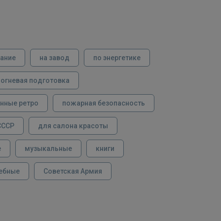
вание
на завод
по энергетике
огневая подготовка
нные ретро
пожарная безопасность
СССР
для салона красоты
е
музыкальные
книги
ебные
Советская Армия