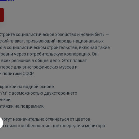
Стройте социалистическое хозяйство и новый быт» —
тский плакат, призывающий народы национальных
ю в социалистическом строительстве, включая такие
еревни через потребительскую кооперацию. Он
всех регионов в общее дело. Этот плакат
нтерес для этнографических музеев и
 политики СССР.
краской на водной основе:
 г/м² с возможностью двухстороннего
нкой;
атяжки на подрамник.
могут незначительно отличаться от цветов
 в связи с особенностью цветопередачи монитора.