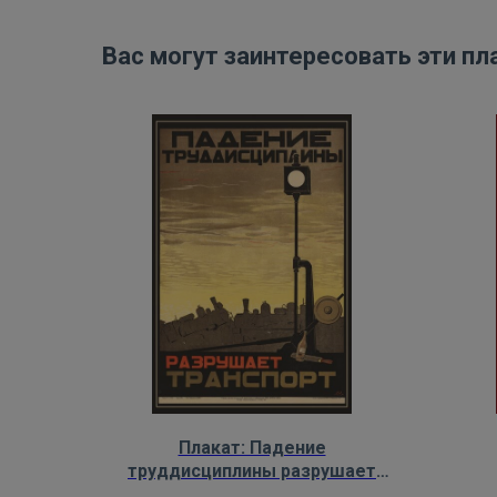
Вас могут заинтересовать эти пл
Плакат: Падение
труддисциплины разрушает
транспорт