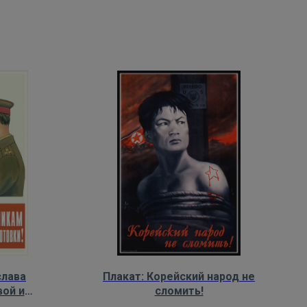
слава
Плакат: Корейский народ не
ой и
сломить!
отовки!