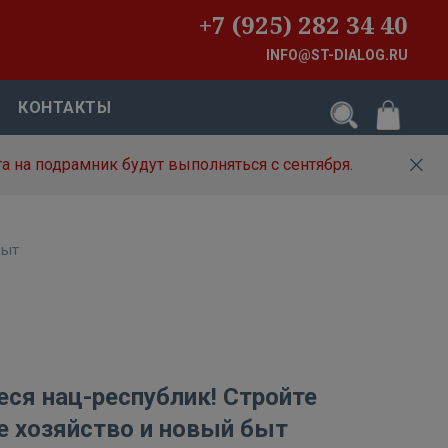
+7 (925) 282 34 40
INFO@ST-DIALOG.RU
КОНТАКТЫ
а на подрамник будут выполняться с сентября.
быт
ся нац-республик! Стройте
е хозяйство и новый быт