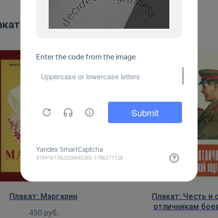
акаты:
Плакат: Маргарин
Плакат: Честь и 
отличникам боев
450
руб.
политической подг