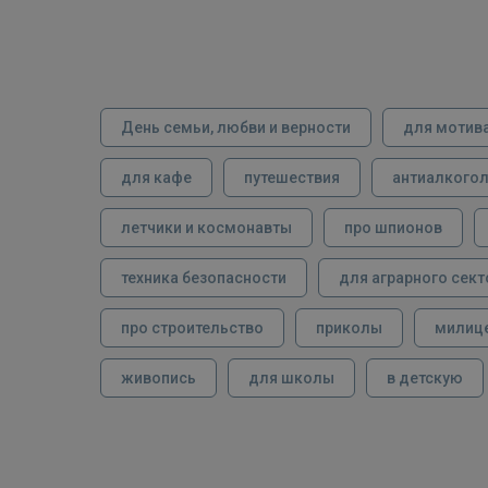
День семьи, любви и верности
для мотив
для кафе
путешествия
антиалкого
летчики и космонавты
про шпионов
техника безопасности
для аграрного сект
про строительство
приколы
милиц
живопись
для школы
в детскую