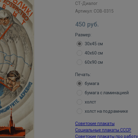
СТ-Диалог
Артикул:
СОВ-0315
450
руб.
Размер:
30х45 см
40х60 см
60х90 см
Печать:
бумага
бумага с ламинацией
холст
холст на подрамнике
Советские плакаты
Социальные плакаты СССР
Советские плакаты про работу