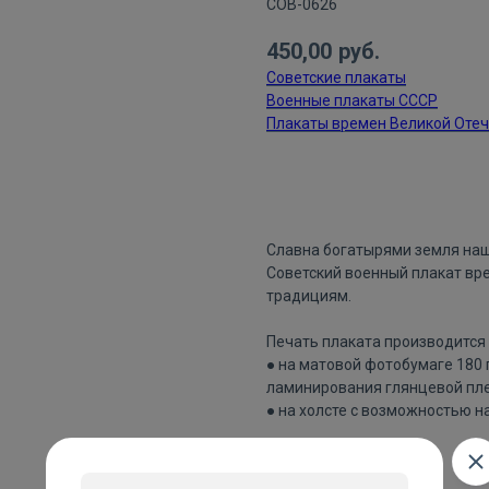
СОВ-0626
450,00
руб.
Советские плакаты
Военные плакаты СССР
Плакаты времен Великой Оте
ДОБАВИТЬ В КОРЗИНУ
Славна богатырями земля наш
Советский военный плакат вр
традициям.
Печать плаката производится 
● на матовой фотобумаге 180
ламинирования глянцевой пле
● на холсте с возможностью н