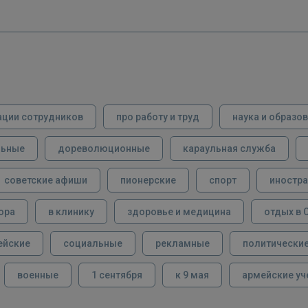
ации сотрудников
про работу и труд
наука и образо
льные
дореволюционные
караульная служба
советские афиши
пионерские
спорт
иностра
ора
в клинику
здоровье и медицина
отдых в 
ейские
социальные
рекламные
политически
военные
1 сентября
к 9 мая
армейские уч