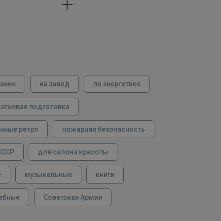
вание
на завод
по энергетике
огневая подготовка
нные ретро
пожарная безопасность
СССР
для салона красоты
е
музыкальные
книги
ебные
Советская Армия