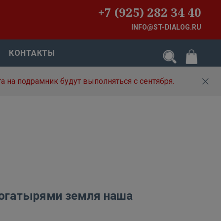
+7 (925) 282 34 40
INFO@ST-DIALOG.RU
КОНТАКТЫ
а на подрамник будут выполняться с сентября.
богатырями земля наша