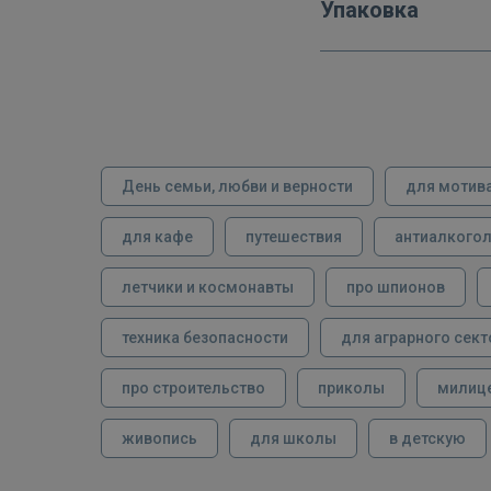
Упаковка
День семьи, любви и верности
для мотив
для кафе
путешествия
антиалкого
летчики и космонавты
про шпионов
техника безопасности
для аграрного сект
про строительство
приколы
милиц
живопись
для школы
в детскую