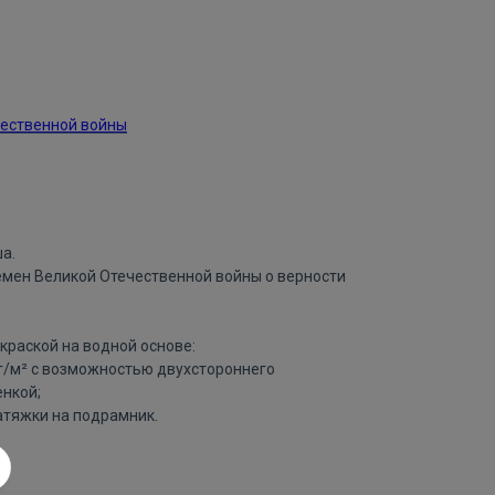
чественной войны
а.
емен Великой Отечественной войны о верности
краской на водной основе:
 г/м² с возможностью двухстороннего
нкой;
атяжки на подрамник.