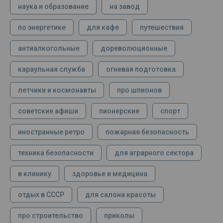
наука и образование
на завод
по энергетике
для кафе
путешествия
антиалкогольные
дореволюционные
караульная служба
огневая подготовка
летчики и космонавты
про шпионов
советские афиши
пионерские
спорт
иностранные ретро
пожарная безопасность
техника безопасности
для аграрного сектора
в клинику
здоровье и медицина
отдых в СССР
для салона красоты
про строительство
приколы