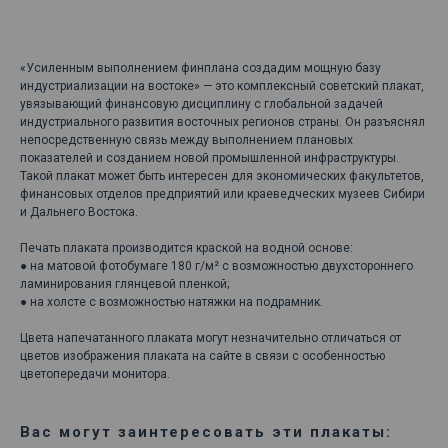
ДОБАВИТЬ В КОРЗИНУ
«Усиленным выполнением финплана создадим мощную базу
индустриализации на востоке» — это комплексный советский плакат,
увязывающий финансовую дисциплину с глобальной задачей
индустриального развития восточных регионов страны. Он разъяснял
непосредственную связь между выполнением плановых
показателей и созданием новой промышленной инфраструктуры.
Такой плакат может быть интересен для экономических факультетов,
финансовых отделов предприятий или краеведческих музеев Сибири
и Дальнего Востока.
Печать плаката производится краской на водной основе:
● на матовой фотобумаге 180 г/м² с возможностью двухстороннего
ламинирования глянцевой пленкой;
● на холсте с возможностью натяжки на подрамник.
Цвета напечатанного плаката могут незначительно отличаться от
цветов изображения плаката на сайте в связи с особенностью
цветопередачи монитора.
Вас могут заинтересовать эти плакаты: