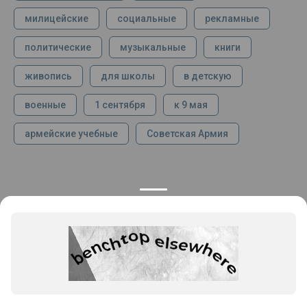
милицейские
социальные
рекламные
политические
музыкальные
книги
живопись
для школы
в детскую
военные
1 сентября
к 9 мая
армейские учебные
Советская Армия
КОНТАКТЫ
ПРОДУКЦИЯ
+7 925 282 34 40
Каталог
info@st-dialog.ru
Цены