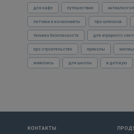
для кафе
путешествия
антиалкого
летчики и космонавты
про шпионов
техника безопасности
для аграрного сект
про строительство
приколы
милиц
живопись
для школы
в детскую
КОНТАКТЫ
ПРОД