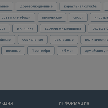
льные
дореволюционные
караульная служба
советские афиши
пионерские
спорт
иностра
ора
в клинику
здоровье и медицина
отдых в 
ейские
социальные
рекламные
политически
военные
1 сентября
к 9 мая
армейские уч
УКЦИЯ
ИНФОРМАЦИЯ