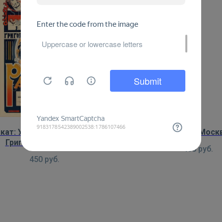
кат: Убийство и похороны
Плакат: Моск
Григория Распутина
450
руб.
450
руб.