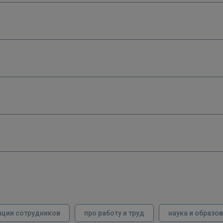
ации сотрудников
про работу и труд
наука и образо