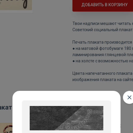
ДОБАВИТЬ В КОРЗИНУ
Твои надписи мешают читать к
Советский социальный плакат 
Печать плаката производится 
● на матовой фотобумаге 180
ламинирования глянцевой пле
● на холсте с возможностью н
Цвета напечатанного плаката 
изображения плаката на сайте
акаты: