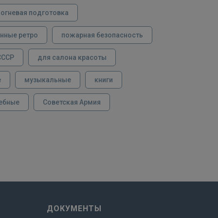
огневая подготовка
нные ретро
пожарная безопасность
СССР
для салона красоты
е
музыкальные
книги
ебные
Советская Армия
ДОКУМЕНТЫ