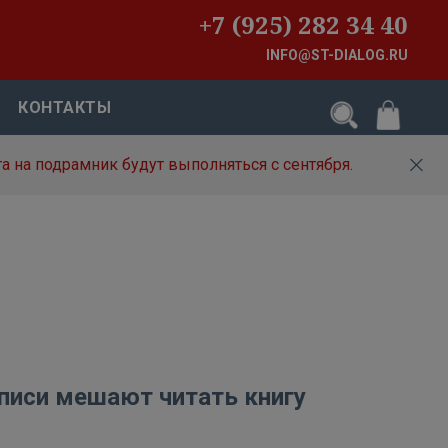
+7 (925) 282 34 40
INFO@ST-DIALOG.RU
КОНТАКТЫ
а на подрамник будут выполняться с сентября.
писи мешают читать книгу