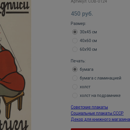
Артикул:
СОВ-0124
450
руб.
Размер:
30х45 см
40х60 см
60х90 см
Печать:
бумага
бумага с ламинацией
холст
холст на подрамнике
Советские плакаты
Социальные плакаты СССР
Декор для книжного магазина