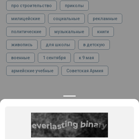
про строительство
приколы
милицейские
социальные
рекламные
политические
музыкальные
книги
живопись
для школы
в детскую
военные
1 сентября
к 9 мая
армейские учебные
Советская Армия
КОНТАКТЫ
ПРОДУКЦИЯ
+7 925 282 34 40
Каталог