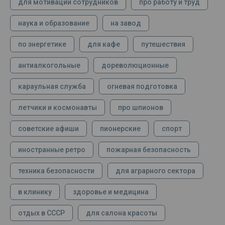
для мотивации сотрудников
про работу и труд
наука и образование
на завод
по энергетике
для кафе
путешествия
антиалкогольные
дореволюционные
караульная служба
огневая подготовка
летчики и космонавты
про шпионов
советские афиши
пионерские
спорт
иностранные ретро
пожарная безопасность
техника безопасности
для аграрного сектора
в клинику
здоровье и медицина
отдых в СССР
для салона красоты