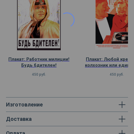
Плакат: Работник милиции!
Плакат: Любой крест
Будь бдителен!
колхозник или едино
имеет теперь возмо
450
руб.
450
руб.
жить по-человече
Изготовление
Доставка
Оплата