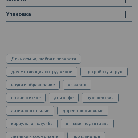
Упаковка
День семьи, любви и верности
для мотивации сотрудников
про работу и труд
наука и образование
на завод
по энергетике
для кафе
путешествия
антиалкогольные
дореволюционные
караульная служба
огневая подготовка
летчики и космонавты
про шпионов