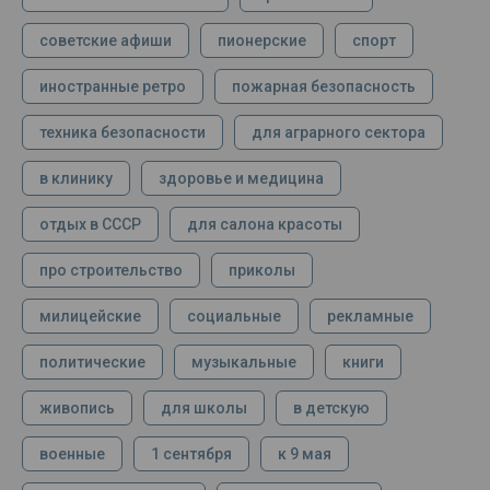
советские афиши
пионерские
спорт
иностранные ретро
пожарная безопасность
техника безопасности
для аграрного сектора
в клинику
здоровье и медицина
отдых в СССР
для салона красоты
про строительство
приколы
милицейские
социальные
рекламные
политические
музыкальные
книги
живопись
для школы
в детскую
военные
1 сентября
к 9 мая