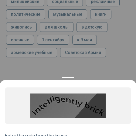
милицейские
социальные
рекламные
политические
музыкальные
книги
живопись
для школы
в детскую
военные
1 сентября
к 9 мая
армейские учебные
Советская Армия
КОНТАКТЫ
ПРОДУКЦИЯ
+7 925 282 34 40
Каталог
info@st-dialog.ru
Цены
Все контакты