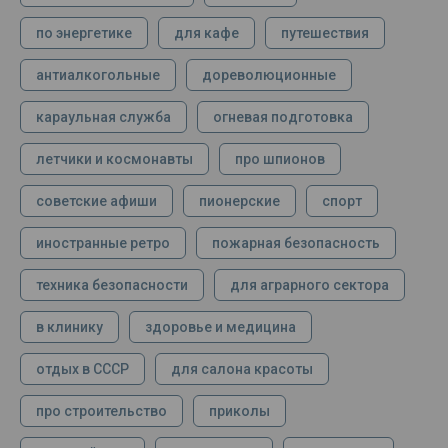
по энергетике
для кафе
путешествия
антиалкогольные
дореволюционные
караульная служба
огневая подготовка
летчики и космонавты
про шпионов
советские афиши
пионерские
спорт
иностранные ретро
пожарная безопасность
техника безопасности
для аграрного сектора
в клинику
здоровье и медицина
отдых в СССР
для салона красоты
про строительство
приколы