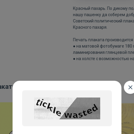
Красный пахарь. По дикому по
нашу пашенку да соберем доб
Советский политический плак
Красного пахаря.
Печать плаката производится 
● на матовой фотобумаге 180
ламинирования глянцевой пле
● на холсте с возможностью н
акаты: