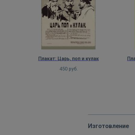
Плакат: Царь, поп и кулак
Пла
450
руб.
Изготовление