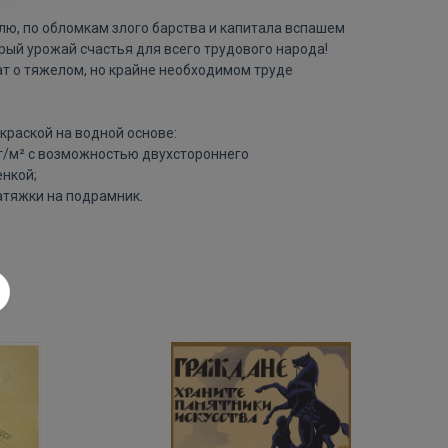
лю, по обломкам злого барства и капитала вспашем
рый урожай счастья для всего трудового народа!
ат о тяжелом, но крайне необходимом труде
краской на водной основе:
 г/м² с возможностью двухстороннего
нкой;
атяжки на подрамник.