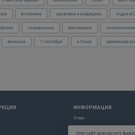
ора
в клинику
здоровье и медицина
отдых в 
ейские
социальные
рекламные
политически
военные
1 сентября
к 9 мая
армейские уч
УКЦИЯ
ИНФОРМАЦИЯ
О нас
Отзывы
Этот сайт использует файл