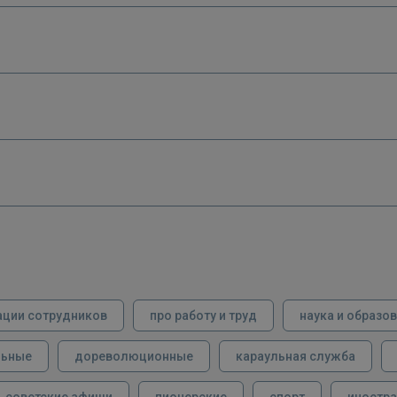
ации сотрудников
про работу и труд
наука и образо
льные
дореволюционные
караульная служба
советские афиши
пионерские
спорт
иностра