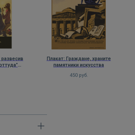
, развесив
Плакат: Граждане, храните
оттуда"
памятники искусства
450
руб.