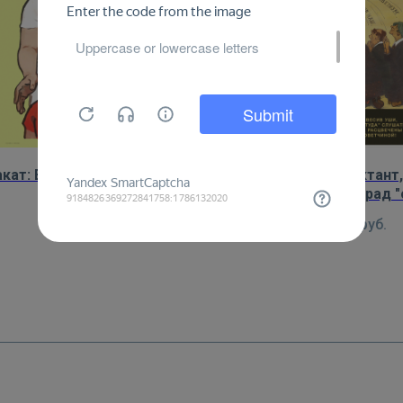
кат: В жизнь — к разуму и
Плакат: Иной сектант
свету!
уши, молитвы рад "
слушать
450
руб.
450
руб.