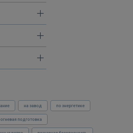
вание
на завод
по энергетике
огневая подготовка
нные ретро
пожарная безопасность