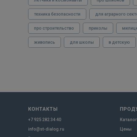
техника безопасности
для аграрного сект
про строительство
приколы
милиц
живопись
для школы
в детскую
КОНТАКТЫ
ПРОД
+7 925 282 34 40
Каталог
info@st-dialog.ru
Цены