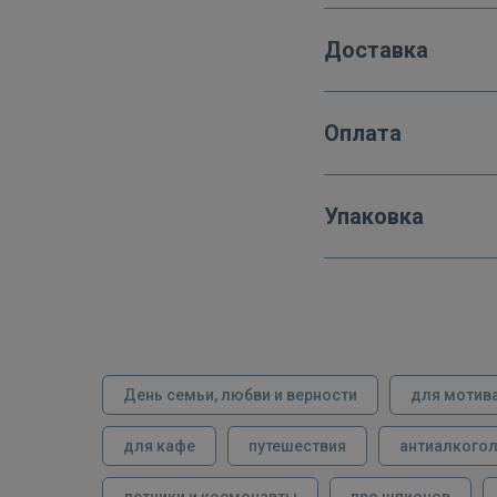
Доставка
Оплата
Упаковка
День семьи, любви и верности
для мотив
для кафе
путешествия
антиалкого
летчики и космонавты
про шпионов