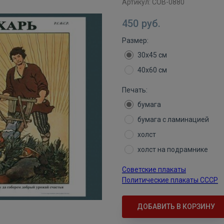
Артикул:
СОВ-0880
450
руб.
Размер:
30х45 см
40х60 см
Печать:
бумага
бумага с ламинацией
холст
холст на подрамнике
Советские плакаты
Политические плакаты СССР
ДОБАВИТЬ В КОРЗИНУ