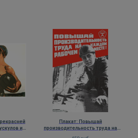
прекрасней
Плакат: Повышай
ускулов и
производительность труда на
жи
каждом рабочем месте!