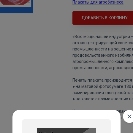
Плакаты для агробизнеса
ДОБАВИТЬ В КОРЗИНУ
«Всю мощь нашей индустрии 
это концентрирующий советск
промышленности на решение 
продовольственного изобилия
агропромышленного комплекса
промышленности, агрохолдинго
Печать плаката производится 
● на матовой фотобумаге 180
ламинирования глянцевой пле
● на холсте с возможностью н
Цвета напечатанного плаката 
изображения плаката на сайте