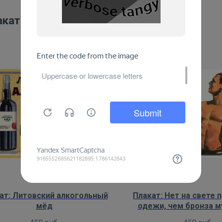
акаты:
ат: Литовский алкогольный
Плакат: Нет на свете 
мёд
одежи, чем бронза м
свежесть ко