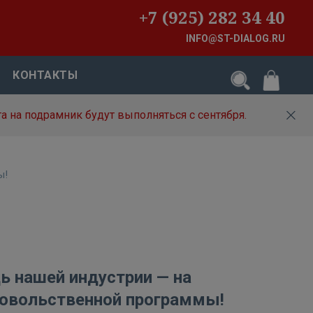
+7 (925) 282 34 40
INFO@ST-DIALOG.RU
КОНТАКТЫ
а на подрамник будут выполняться с сентября.
ы!
ь нашей индустрии — на
овольственной программы!