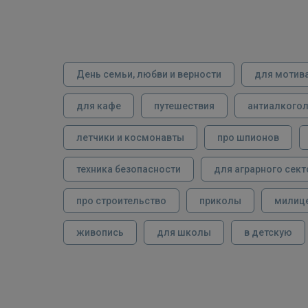
День семьи, любви и верности
для мотив
для кафе
путешествия
антиалкого
летчики и космонавты
про шпионов
техника безопасности
для аграрного сект
про строительство
приколы
милиц
живопись
для школы
в детскую