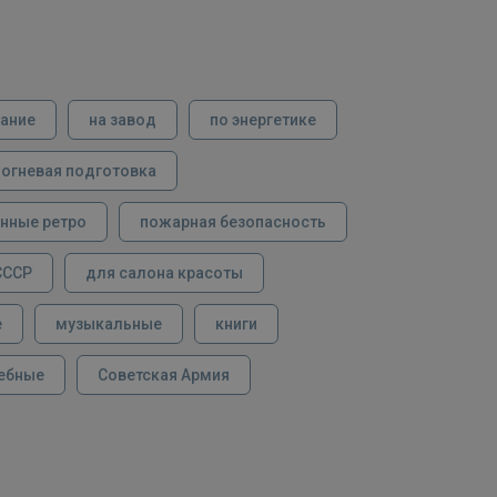
вание
на завод
по энергетике
огневая подготовка
нные ретро
пожарная безопасность
СССР
для салона красоты
е
музыкальные
книги
ебные
Советская Армия