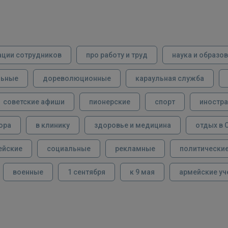
ации сотрудников
про работу и труд
наука и образо
льные
дореволюционные
караульная служба
советские афиши
пионерские
спорт
иностра
ора
в клинику
здоровье и медицина
отдых в 
ейские
социальные
рекламные
политически
военные
1 сентября
к 9 мая
армейские уч