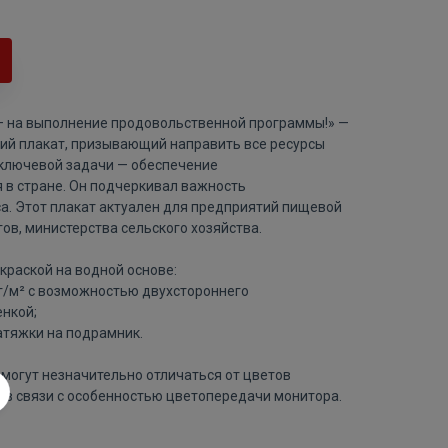
— на выполнение продовольственной программы!» —
ий плакат, призывающий направить все ресурсы
ключевой задачи — обеспечение
 в стране. Он подчеркивал важность
. Этот плакат актуален для предприятий пищевой
в, министерства сельского хозяйства.
краской на водной основе:
 г/м² с возможностью двухстороннего
нкой;
атяжки на подрамник.
могут незначительно отличаться от цветов
 в связи с особенностью цветопередачи монитора.