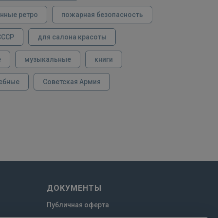
нные ретро
пожарная безопасность
СССР
для салона красоты
е
музыкальные
книги
ебные
Советская Армия
ДОКУМЕНТЫ
Публичная оферта