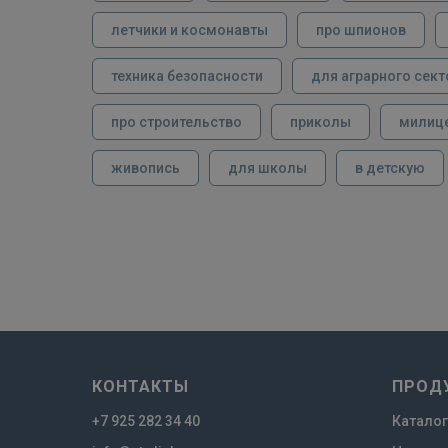
летчики и космонавты
про шпионов
техника безопасности
для аграрного сект
про строительство
приколы
милиц
живопись
для школы
в детскую
КОНТАКТЫ
ПРОД
+7 925 282 34 40
Каталог