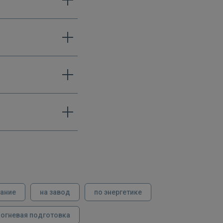
вание
на завод
по энергетике
огневая подготовка