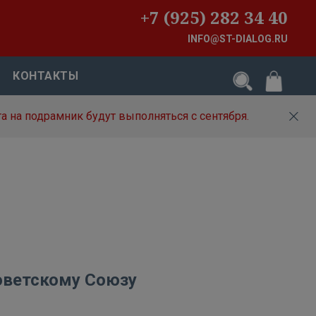
+7 (925) 282 34 40
INFO@ST-DIALOG.RU
КОНТАКТЫ
а на подрамник будут выполняться с сентября.
оветскому Союзу