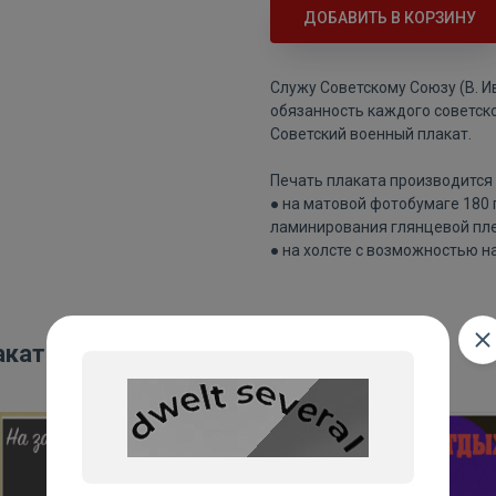
ДОБАВИТЬ В КОРЗИНУ
Служу Советскому Союзу (В. И
обязанность каждого советск
Советский военный плакат.
Печать плаката производится 
● на матовой фотобумаге 180
ламинирования глянцевой пле
● на холсте с возможностью н
акаты: