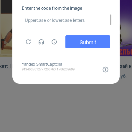
кат: На зарядку становись!
Плакат: Не отдыхай н
450
руб.
450
руб.