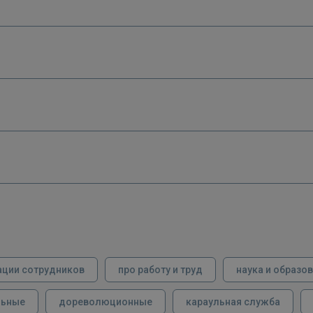
ации сотрудников
про работу и труд
наука и образо
льные
дореволюционные
караульная служба