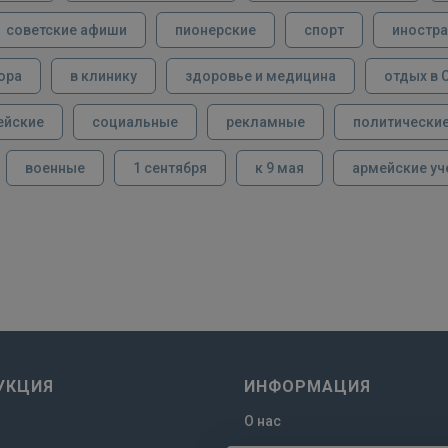
советские афиши
пионерские
спорт
иностра
ора
в клинику
здоровье и медицина
отдых в 
ейские
социальные
рекламные
политически
военные
1 сентября
к 9 мая
армейские уч
УКЦИЯ
ИНФОРМАЦИЯ
О нас