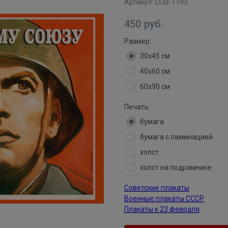
Артикул:
СОВ-1193
450
руб.
Размер:
30х45 см
40х60 см
60х90 см
Печать:
бумага
бумага с ламинацией
холст
холст на подрамнике
Советские плакаты
Военные плакаты СССР
Плакаты к 23 февраля