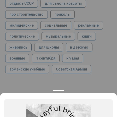
отдых в СССР
для салона красоты
про строительство
приколы
милицейские
социальные
рекламные
политические
музыкальные
книги
живопись
для школы
в детскую
военные
1 сентября
к 9 мая
армейские учебные
Советская Армия
КОНТАКТЫ
ПРОДУКЦИЯ