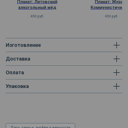
Плакат: Литовский
Плакат: Журна
алкогольный мёд
Коммунистическ
интернационал
450
руб.
450
руб.
Изготовление
Доставка
Оплата
Упаковка
День семьи, любви и верности