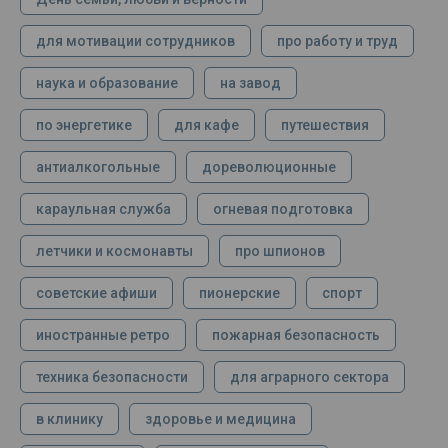
для мотивации сотрудников
про работу и труд
наука и образование
на завод
по энергетике
для кафе
путешествия
антиалкогольные
дореволюционные
караульная служба
огневая подготовка
летчики и космонавты
про шпионов
советские афиши
пионерские
спорт
иностранные ретро
пожарная безопасность
техника безопасности
для аграрного сектора
в клинику
здоровье и медицина