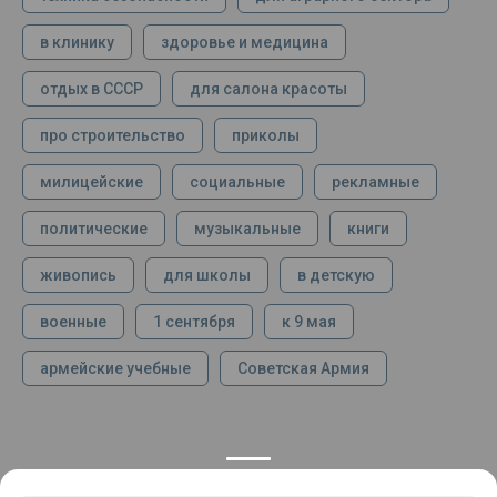
в клинику
здоровье и медицина
отдых в СССР
для салона красоты
про строительство
приколы
милицейские
социальные
рекламные
политические
музыкальные
книги
живопись
для школы
в детскую
военные
1 сентября
к 9 мая
армейские учебные
Советская Армия