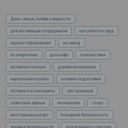
День семьи, любви и верности
для мотивации сотрудников
про работу и труд
наука и образование
на завод
по энергетике
для кафе
путешествия
антиалкогольные
дореволюционные
караульная служба
огневая подготовка
летчики и космонавты
про шпионов
советские афиши
пионерские
спорт
иностранные ретро
пожарная безопасность
техника безопасности
для аграрного сектора