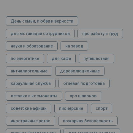
День семьи, любви и верности
для мотивации сотрудников
про работу и труд
наука и образование
на завод
по энергетике
для кафе
путешествия
антиалкогольные
дореволюционные
караульная служба
огневая подготовка
летчики и космонавты
про шпионов
советские афиши
пионерские
спорт
иностранные ретро
пожарная безопасность