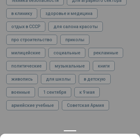
техника безопасности
для аграрного сектора
в клинику
здоровье и медицина
отдых в СССР
для салона красоты
про строительство
приколы
милицейские
социальные
рекламные
политические
музыкальные
книги
живопись
для школы
в детскую
военные
1 сентября
к 9 мая
армейские учебные
Советская Армия