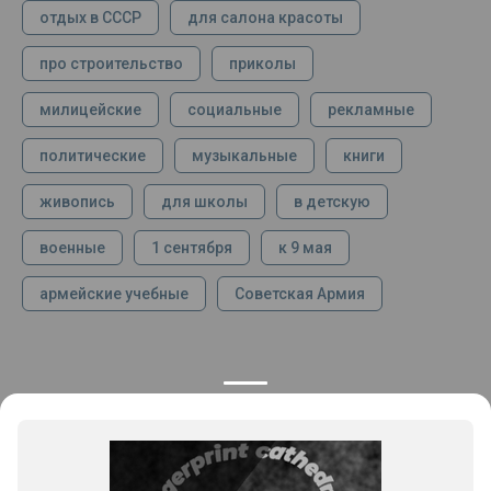
отдых в СССР
для салона красоты
про строительство
приколы
милицейские
социальные
рекламные
политические
музыкальные
книги
живопись
для школы
в детскую
военные
1 сентября
к 9 мая
армейские учебные
Советская Армия
КОНТАКТЫ
ПРОДУКЦИЯ