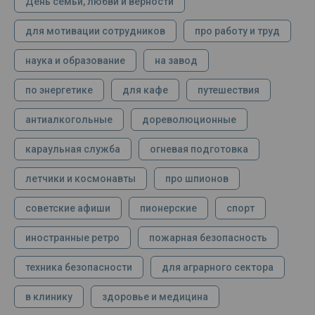
День семьи, любви и верности
для мотивации сотрудников
про работу и труд
наука и образование
на завод
по энергетике
для кафе
путешествия
антиалкогольные
дореволюционные
караульная служба
огневая подготовка
летчики и космонавты
про шпионов
советские афиши
пионерские
спорт
иностранные ретро
пожарная безопасность
техника безопасности
для аграрного сектора
в клинику
здоровье и медицина