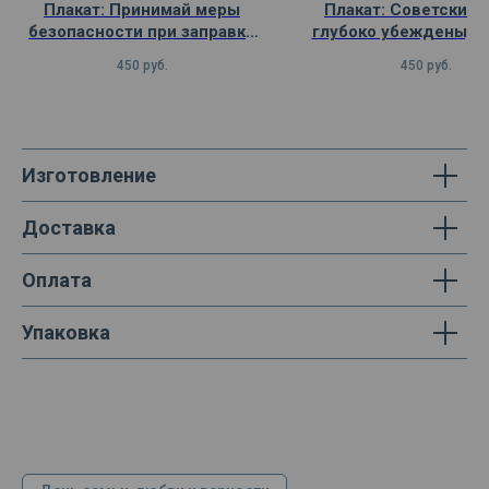
Плакат: Принимай меры
Плакат: Советские
безопасности при заправке
глубоко убеждены, ч
машин горючим
можно сохранит
450
руб.
450
руб.
Изготовление
Доставка
Оплата
Упаковка