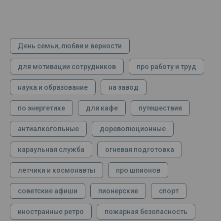
День семьи, любви и верности
для мотивации сотрудников
про работу и труд
наука и образование
на завод
по энергетике
для кафе
путешествия
антиалкогольные
дореволюционные
караульная служба
огневая подготовка
летчики и космонавты
про шпионов
советские афиши
пионерские
спорт
иностранные ретро
пожарная безопасность