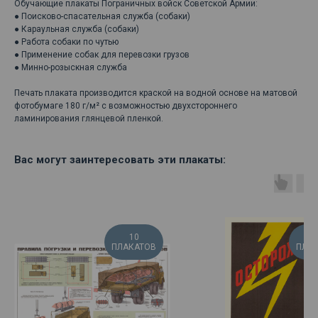
Обучающие плакаты Пограничных войск Советской Армии:
● Поисково-спасательная служба (собаки)
● Караульная служба (собаки)
● Работа собаки по чутью
● Применение собак для перевозки грузов
● Минно-розыскная служба
Печать плаката производится краской на водной основе на матовой
фотобумаге 180 г/м² с возможностью двухстороннего
ламинирования глянцевой пленкой.
Вас могут заинтересовать эти плакаты:
10
ПЛАКАТОВ
ПЛА