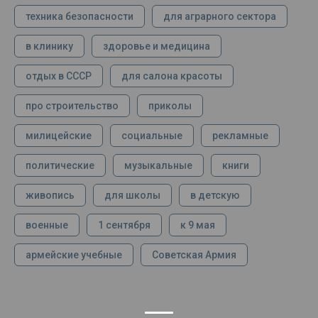
техника безопасности
для аграрного сектора
в клинику
здоровье и медицина
отдых в СССР
для салона красоты
про строительство
приколы
милицейские
социальные
рекламные
политические
музыкальные
книги
живопись
для школы
в детскую
военные
1 сентября
к 9 мая
армейские учебные
Советская Армия