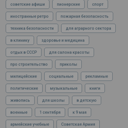
советские афиши
пионерские
спорт
иностранные ретро
пожарная безопасность
техника безопасности
для аграрного сектора
в клинику
здоровье и медицина
отдых в СССР
для салона красоты
про строительство
приколы
милицейские
социальные
рекламные
политические
музыкальные
книги
живопись
для школы
в детскую
военные
1 сентября
к 9 мая
армейские учебные
Советская Армия