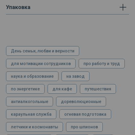
Упаковка
День семьи, любви и верности
для мотивации сотрудников
про работу и труд
наука и образование
на завод
по энергетике
для кафе
путешествия
антиалкогольные
дореволюционные
караульная служба
огневая подготовка
летчики и космонавты
про шпионов