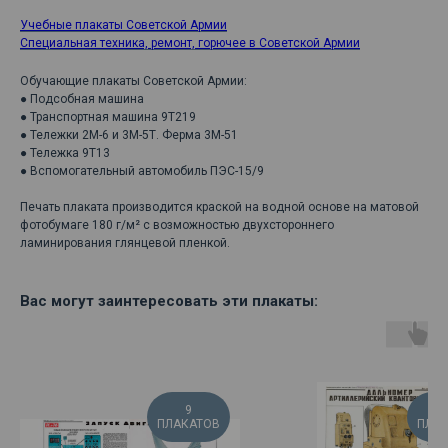
Учебные плакаты Советской Армии
Специальная техника, ремонт, горючее в Советской Армии
Обучающие плакаты Советской Армии:
● Подсобная машина
● Транспортная машина 9Т219
● Тележки 2М-6 и 3М-5Т. Ферма 3М-51
● Тележка 9Т13
● Вспомогательный автомобиль ПЭС-15/9
Печать плаката производится краской на водной основе на матовой
фотобумаге 180 г/м² с возможностью двухстороннего
ламинирования глянцевой пленкой.
Вас могут заинтересовать эти плакаты:
9
ПЛАКАТОВ
ПЛА