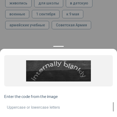
живопись
для школы
в детскую
военные
1 сентября
к 9 мая
армейские учебные
Советская Армия
КОНТАКТЫ
ПРОДУКЦИЯ
+7 925 282 34 40
Каталог
info@st-dialog.ru
Цены
Все контакты
ИНФОРМАЦИЯ
ДОКУМЕНТЫ
О нас
Публичная оферта