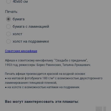
40х60 см
Печать:
бумага
бумага с ламинацией
холст
холст на подрамнике
Советские киноафиши
Афиша к советскому кинофильму: "Свадьба с приданым",
1953 год, режиссеры: Борис Равенских, Татьяна Лукашевич.
Печать афиши производится краской на водной основе:
● на матовой фотобумаге 180 г/м² с возможностью двухстороннего
ламинирования глянцевой пленкой;
● на холсте с возможностью натяжки на подрамник.
Вас могут заинтересовать эти плакаты: