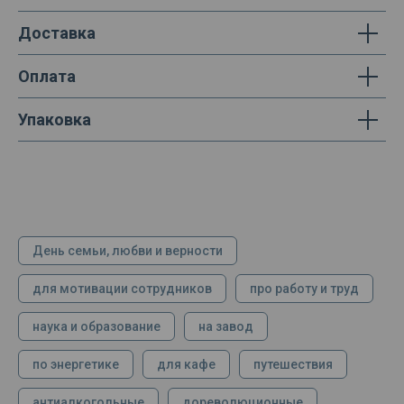
Доставка
Оплата
Упаковка
День семьи, любви и верности
для мотивации сотрудников
про работу и труд
наука и образование
на завод
по энергетике
для кафе
путешествия
антиалкогольные
дореволюционные