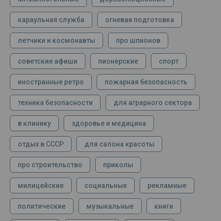
караульная служба
огневая подготовка
летчики и космонавты
про шпионов
советские афиши
пионерские
спорт
иностранные ретро
пожарная безопасность
техника безопасности
для аграрного сектора
в клинику
здоровье и медицина
отдых в СССР
для салона красоты
про строительство
приколы
милицейские
социальные
рекламные
политические
музыкальные
книги