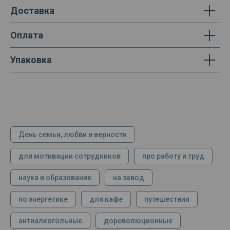
Доставка
Оплата
Упаковка
День семьи, любви и верности
для мотивации сотрудников
про работу и труд
наука и образование
на завод
по энергетике
для кафе
путешествия
антиалкогольные
дореволюционные