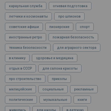
караульная служба
огневая подготовка
летчики и космонавты
про шпионов
советские афиши
пионерские
спорт
иностранные ретро
пожарная безопасность
техника безопасности
для аграрного сектора
в клинику
здоровье и медицина
отдых в СССР
для салона красоты
про строительство
приколы
милицейские
социальные
рекламные
политические
музыкальные
книги
живопись
для школы
в детскую