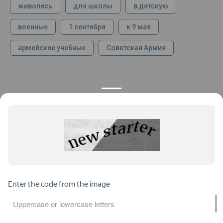
живопись
для школы
в детскую
военные
1 сентября
к 9 мая
армейские учебные
Советская Армия
КОНТАКТЫ
ПРОДУКЦИЯ
+7 925 282 34 40
Каталог
info@st-dialog.ru
Цены
Все контакты
ИНФОРМАЦИЯ
ДОКУМЕНТЫ
О нас
Публичная оферта