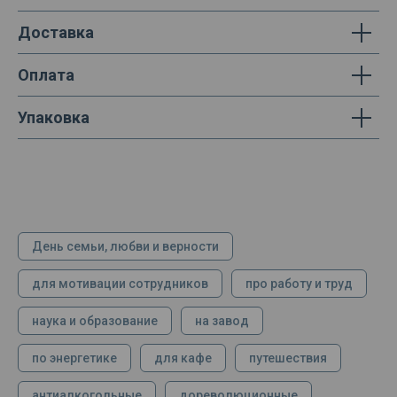
Доставка
Оплата
Упаковка
День семьи, любви и верности
для мотивации сотрудников
про работу и труд
наука и образование
на завод
по энергетике
для кафе
путешествия
антиалкогольные
дореволюционные