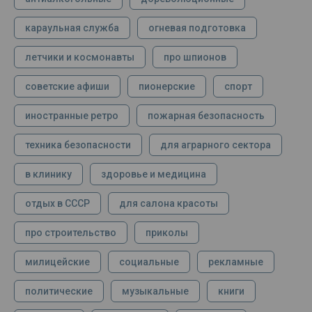
караульная служба
огневая подготовка
летчики и космонавты
про шпионов
советские афиши
пионерские
спорт
иностранные ретро
пожарная безопасность
техника безопасности
для аграрного сектора
в клинику
здоровье и медицина
отдых в СССР
для салона красоты
про строительство
приколы
милицейские
социальные
рекламные
политические
музыкальные
книги