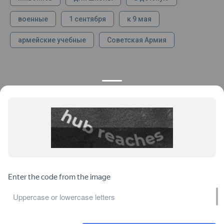
военные
1 сентября
к 9 мая
армейские учебные
Советская Армия
КОНТАКТЫ
ПРОДУКЦИЯ
+7 925 282 34 40
Каталог
info@st-dialog.ru
Цены
Все контакты
ИНФОРМАЦИЯ
ДОКУМЕНТЫ
О нас
Публичная оферта
Отзывы
Пользовательское соглашение