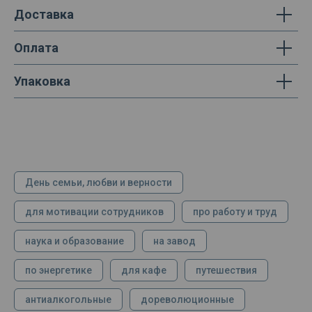
Доставка
Оплата
Упаковка
День семьи, любви и верности
для мотивации сотрудников
про работу и труд
наука и образование
на завод
по энергетике
для кафе
путешествия
антиалкогольные
дореволюционные