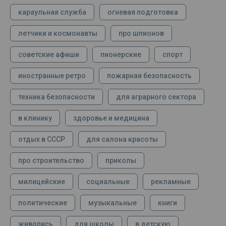
караульная служба
огневая подготовка
летчики и космонавты
про шпионов
советские афиши
пионерские
спорт
иностранные ретро
пожарная безопасность
техника безопасности
для аграрного сектора
в клинику
здоровье и медицина
отдых в СССР
для салона красоты
про строительство
приколы
милицейские
социальные
рекламные
политические
музыкальные
книги
живопись
для школы
в детскую