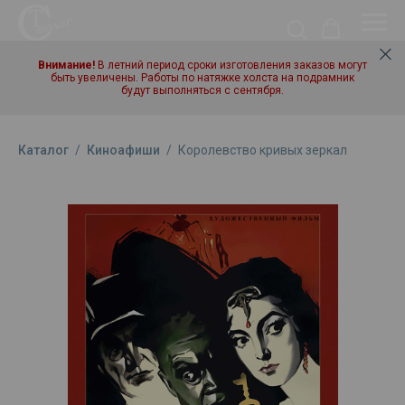
Внимание!
В летний период сроки изготовления заказов могут
быть увеличены. Работы по натяжке холста на подрамник
будут выполняться с сентября.
Каталог
/
Киноафиши
/
Королевство кривых зеркал