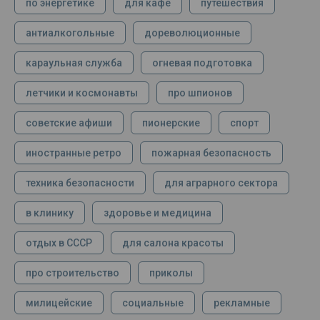
по энергетике
для кафе
путешествия
антиалкогольные
дореволюционные
караульная служба
огневая подготовка
летчики и космонавты
про шпионов
советские афиши
пионерские
спорт
иностранные ретро
пожарная безопасность
техника безопасности
для аграрного сектора
в клинику
здоровье и медицина
отдых в СССР
для салона красоты
про строительство
приколы
милицейские
социальные
рекламные