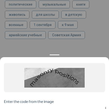
политические
музыкальные
книги
живопись
для школы
в детскую
военные
1 сентября
к 9 мая
армейские учебные
Советская Армия
КОНТАКТЫ
ПРОДУКЦИЯ
+7 925 282 34 40
Каталог
info@st-dialog.ru
Цены
Все контакты
ИНФОРМАЦИЯ
ДОКУМЕНТЫ