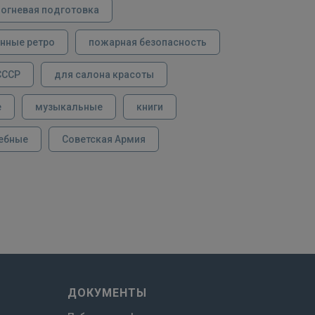
огневая подготовка
нные ретро
пожарная безопасность
СССР
для салона красоты
е
музыкальные
книги
ебные
Советская Армия
ДОКУМЕНТЫ