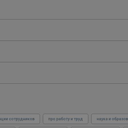
ации сотрудников
про работу и труд
наука и образо