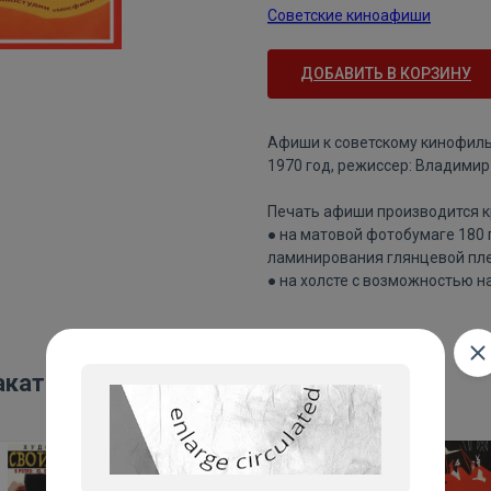
Советские киноафиши
ДОБАВИТЬ В КОРЗИНУ
Афиши к советскому кинофильм
1970 год, режиссер: Владимир
Печать афиши производится к
● на матовой фотобумаге 180
ламинирования глянцевой пле
● на холсте с возможностью н
акаты: