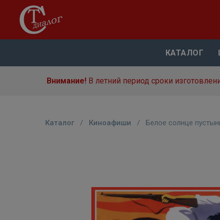
КАТАЛОГ
Внимание!
В летний период сроки изготовлени
Каталог
/
Киноафиши
/
Белое солнце пустын