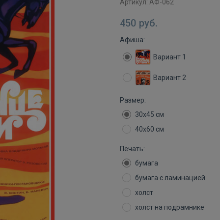
Артикул:
АФ-062
450
руб.
Афиша:
Вариант 1
Вариант 2
Размер:
30х45 см
40х60 см
Печать:
бумага
бумага с ламинацией
холст
холст на подрамнике