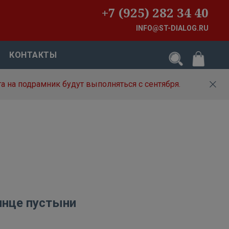
+7 (925) 282 34 40
INFO@ST-DIALOG.RU
КОНТАКТЫ
а на подрамник будут выполняться с сентября.
лнце пустыни