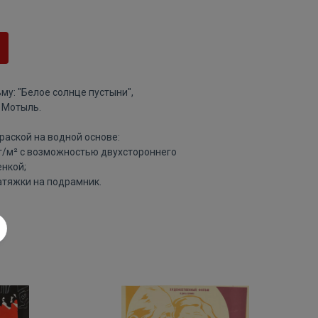
у: "Белое солнце пустыни",
 Мотыль.
раской на водной основе:
 г/м² с возможностью двухстороннего
нкой;
атяжки на подрамник.