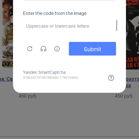
а: Свой среди чужих, чужой
Афиша: Дикая охот
среди своих
Стаха
450
руб.
450
руб.