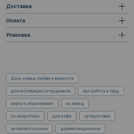
Доставка
Оплата
Упаковка
День семьи, любви и верности
для мотивации сотрудников
про работу и труд
наука и образование
на завод
по энергетике
для кафе
путешествия
антиалкогольные
дореволюционные