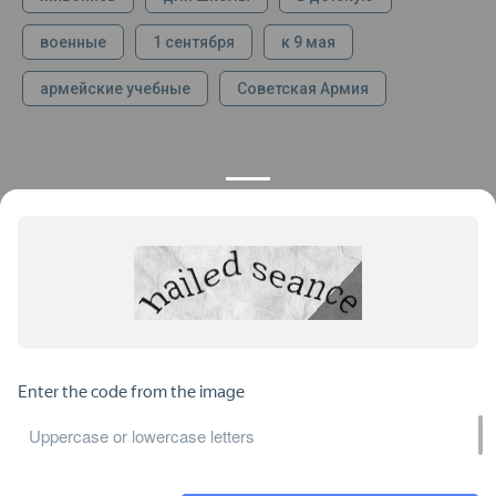
военные
1 сентября
к 9 мая
армейские учебные
Советская Армия
КОНТАКТЫ
ПРОДУКЦИЯ
+7 925 282 34 40
Каталог
info@st-dialog.ru
Цены
Все контакты
ИНФОРМАЦИЯ
ДОКУМЕНТЫ
О нас
Публичная оферта
Отзывы
Пользовательское соглашение