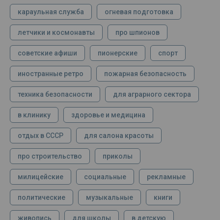
караульная служба
огневая подготовка
летчики и космонавты
про шпионов
советские афиши
пионерские
спорт
иностранные ретро
пожарная безопасность
техника безопасности
для аграрного сектора
в клинику
здоровье и медицина
отдых в СССР
для салона красоты
про строительство
приколы
милицейские
социальные
рекламные
политические
музыкальные
книги
живопись
для школы
в детскую