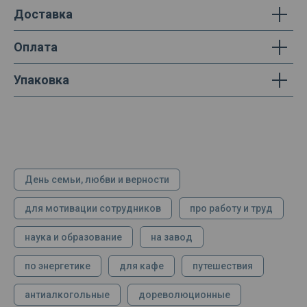
Доставка
Оплата
Упаковка
День семьи, любви и верности
для мотивации сотрудников
про работу и труд
наука и образование
на завод
по энергетике
для кафе
путешествия
антиалкогольные
дореволюционные