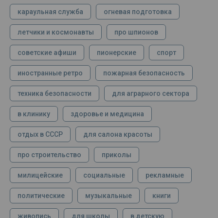
караульная служба
огневая подготовка
летчики и космонавты
про шпионов
советские афиши
пионерские
спорт
иностранные ретро
пожарная безопасность
техника безопасности
для аграрного сектора
в клинику
здоровье и медицина
отдых в СССР
для салона красоты
про строительство
приколы
милицейские
социальные
рекламные
политические
музыкальные
книги
живопись
для школы
в детскую