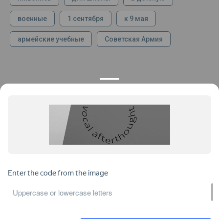
военные
1 сентября
к 9 мая
армейские учебные
Советская Армия
КОНТАКТЫ
ПРОДУКЦИЯ
+7 925 282 34 40
Каталог
info@st-dialog.ru
Цены
Все контакты
ИНФОРМАЦИЯ
ДОКУМЕНТЫ
О нас
Публичная оферта
Отзывы
Пользовательское соглашение