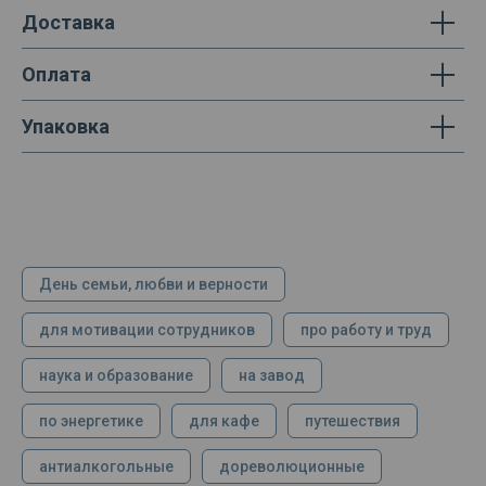
Доставка
Оплата
Упаковка
День семьи, любви и верности
для мотивации сотрудников
про работу и труд
наука и образование
на завод
по энергетике
для кафе
путешествия
антиалкогольные
дореволюционные