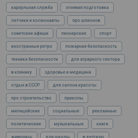
караульная служба
огневая подготовка
летчики и космонавты
про шпионов
советские афиши
пионерские
спорт
иностранные ретро
пожарная безопасность
техника безопасности
для аграрного сектора
в клинику
здоровье и медицина
отдых в СССР
для салона красоты
про строительство
приколы
милицейские
социальные
рекламные
политические
музыкальные
книги
живопись
для школы
в детскую