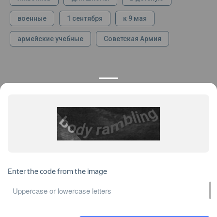
военные
1 сентября
к 9 мая
армейские учебные
Советская Армия
КОНТАКТЫ
ПРОДУКЦИЯ
+7 925 282 34 40
Каталог
info@st-dialog.ru
Цены
Все контакты
ИНФОРМАЦИЯ
ДОКУМЕНТЫ
О нас
Публичная оферта
Отзывы
Пользовательское соглашение