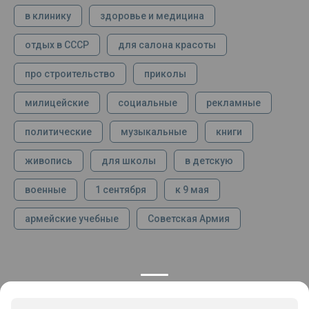
в клинику
здоровье и медицина
отдых в СССР
для салона красоты
про строительство
приколы
милицейские
социальные
рекламные
политические
музыкальные
книги
живопись
для школы
в детскую
военные
1 сентября
к 9 мая
армейские учебные
Советская Армия