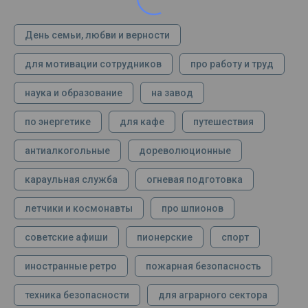
День семьи, любви и верности
для мотивации сотрудников
про работу и труд
наука и образование
на завод
по энергетике
для кафе
путешествия
антиалкогольные
дореволюционные
караульная служба
огневая подготовка
летчики и космонавты
про шпионов
советские афиши
пионерские
спорт
иностранные ретро
пожарная безопасность
техника безопасности
для аграрного сектора