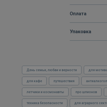
Оплата
Упаковка
День семьи, любви и верности
для мотив
для кафе
путешествия
антиалкого
летчики и космонавты
про шпионов
техника безопасности
для аграрного сект