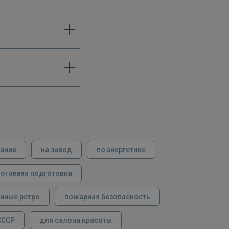
вание
на завод
по энергетике
огневая подготовка
нные ретро
пожарная безопасность
СССР
для салона красоты