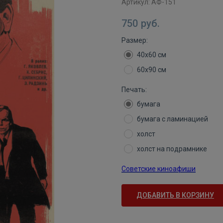
Артикул:
АФ-151
750
руб.
Размер:
40х60 см
60х90 см
Печать:
бумага
бумага с ламинацией
холст
холст на подрамнике
Советские киноафиши
ДОБАВИТЬ В КОРЗИНУ