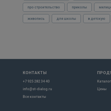
про строительство
приколы
милиц
живопись
для школы
в детскую
КОНТАКТЫ
ПРОД
+7 925 282 34 40
Каталог
info@st-dialog.ru
Цены
Все контакты