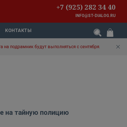
+7 (925) 282 34 40
INFO@ST-DIALOG.RU
КОНТАКТЫ
а на подрамник будут выполняться с сентября.
е на тайную полицию