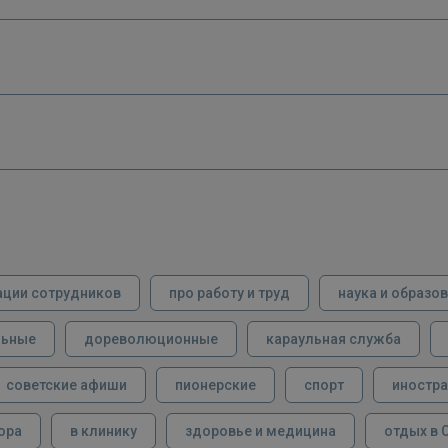
ации сотрудников
про работу и труд
наука и образо
льные
дореволюционные
караульная служба
советские афиши
пионерские
спорт
иностра
ора
в клинику
здоровье и медицина
отдых в 