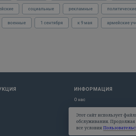
ейские
социальные
рекламные
политически
военные
1 сентября
к 9 мая
армейские уч
УКЦИЯ
ИНФОРМАЦИЯ
О нас
Отзывы
Этот сайт использует файл
Оплата и доставка
обслуживания. Продолжая 
все условия
Пользовательс