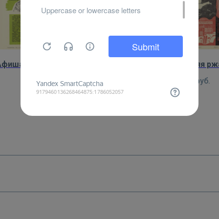
Афиша: Опасные друзья
Афиша: Ранняя рж
750
руб.
750
руб.