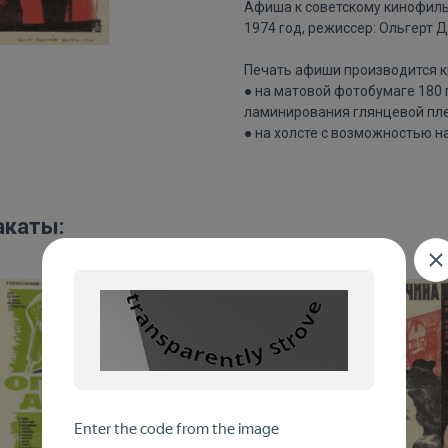
Афиша к советскому кинофиль
1974 год, режиссер: Ольгерт Д
Печать афиши производится к
● на матовой фотобумаге 180
ламинирования глянцевой пле
● на холсте с возможностью н
акаты: