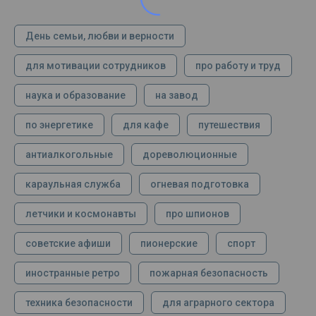
День семьи, любви и верности
для мотивации сотрудников
про работу и труд
наука и образование
на завод
по энергетике
для кафе
путешествия
антиалкогольные
дореволюционные
караульная служба
огневая подготовка
летчики и космонавты
про шпионов
советские афиши
пионерские
спорт
иностранные ретро
пожарная безопасность
техника безопасности
для аграрного сектора