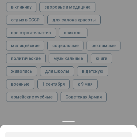
в клинику
здоровье и медицина
отдых в СССР
для салона красоты
про строительство
приколы
милицейские
социальные
рекламные
политические
музыкальные
книги
живопись
для школы
в детскую
военные
1 сентября
к 9 мая
армейские учебные
Советская Армия