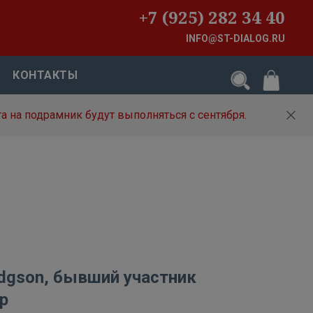
+7 (925) 282 34 40
INFO@ST-DIALOG.RU
КОНТАКТЫ
а на подрамник будут выполняться с сентября.
odgson, бывший участник
p