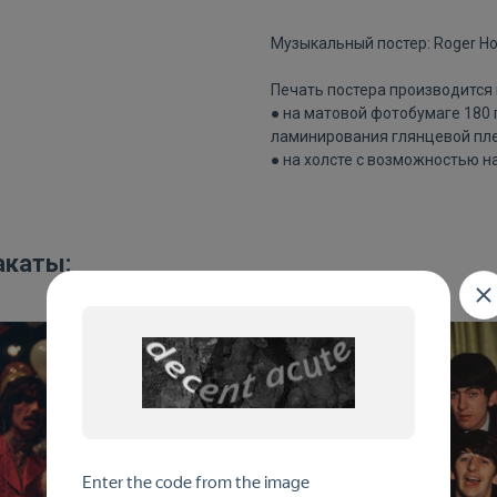
Музыкальный постер: Roger Ho
Печать постера производится 
● на матовой фотобумаге 180
ламинирования глянцевой пле
● на холсте с возможностью н
акаты: