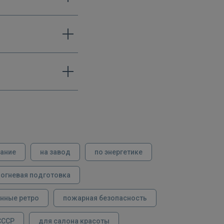
вание
на завод
по энергетике
огневая подготовка
нные ретро
пожарная безопасность
СССР
для салона красоты