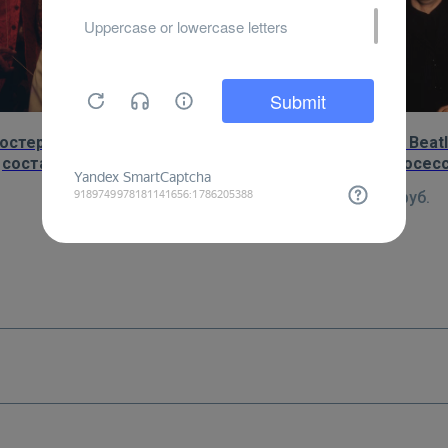
остер: Paul Mc`Cartney в
Постер: The Beatl
составе The Beatles в
регулярной фотосесс
овогоднем шоу, 1967 год
году
450
руб.
450
руб.