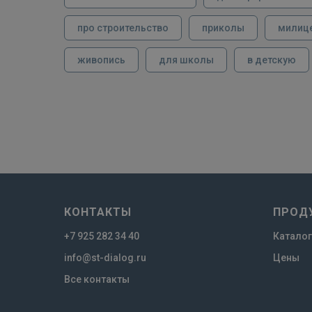
про строительство
приколы
милиц
живопись
для школы
в детскую
КОНТАКТЫ
ПРОД
+7 925 282 34 40
Каталог
info@st-dialog.ru
Цены
Все контакты