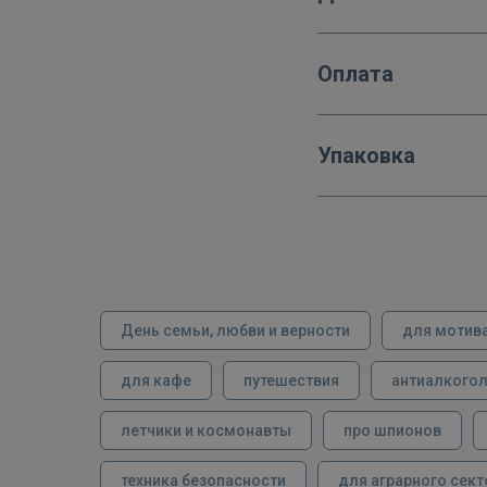
Оплата
Упаковка
День семьи, любви и верности
для мотив
для кафе
путешествия
антиалкого
летчики и космонавты
про шпионов
техника безопасности
для аграрного сект