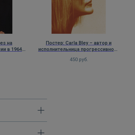
es на
Постер: Carla Bley – автор и
ии в 1964
исполнительница прогрессивного
джаза
450
руб.