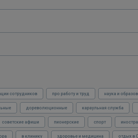
ации сотрудников
про работу и труд
наука и образо
льные
дореволюционные
караульная служба
советские афиши
пионерские
спорт
иностра
ора
в клинику
здоровье и медицина
отдых в 