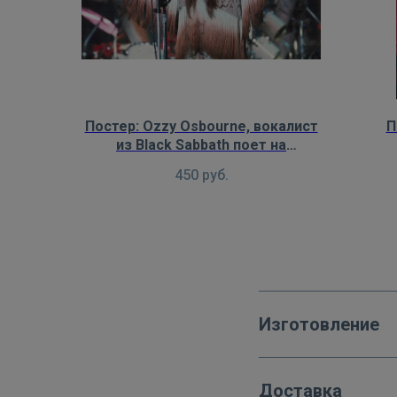
Постер: Ozzy Osbourne, вокалист
П
из Black Sabbath поет на
концерте группы
н
450
руб.
Изготовление
Доставка