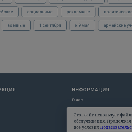
ейские
социальные
рекламные
политически
военные
1 сентября
к 9 мая
армейские уч
УКЦИЯ
ИНФОРМАЦИЯ
О нас
Отзывы
Этот сайт использует файл
Оплата и доставка
обслуживания. Продолжая 
все условия
Пользовательс