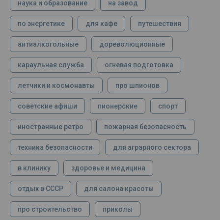
наука и образование
на завод
по энергетике
для кафе
путешествия
антиалкогольные
дореволюционные
караульная служба
огневая подготовка
летчики и космонавты
про шпионов
советские афиши
пионерские
спорт
иностранные ретро
пожарная безопасность
техника безопасности
для аграрного сектора
в клинику
здоровье и медицина
отдых в СССР
для салона красоты
про строительство
приколы