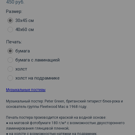
450
руб.
Размер:
30х45 см
40х60 см
Печать:
бумага
бумага с ламинацией
холст
холст на подрамнике
Музыкальные постеры
Музыкальный постер: Peter Green, британский гитарист блюз-рока и
основатель группы Fleetwood Mac в 1968 году.
Печать постера производится краской на водной основе:
● на матовой фотобумаге 180 г/м² с возможностью двухстороннего
ламинирования глянцевой пленкой;
● на холсте с возможностью натяжки на подрамник.