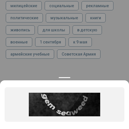
милицейские
социальные
рекламные
политические
музыкальные
книги
живопись
для школы
в детскую
военные
1 сентября
к 9 мая
армейские учебные
Советская Армия
КОНТАКТЫ
ПРОДУКЦИЯ
+7 925 282 34 40
Каталог
info@st-dialog.ru
Цены
Все контакты