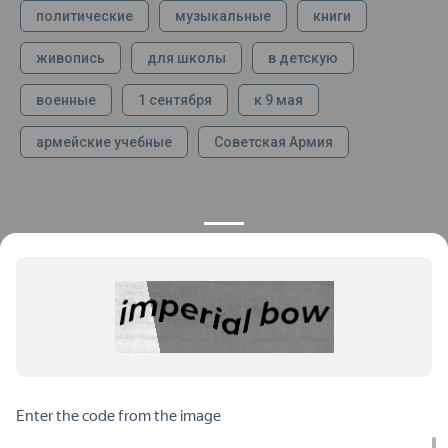
политические
музыкальные
книги
живопись
для школы
в детскую
военные
1 сентября
к 9 мая
армейские учебные
Советская Армия
КОНТАКТЫ
ПРОДУКЦИЯ
+7 925 282 34 40
Каталог
info@st-dialog.ru
Цены
Все контакты
ИНФОРМАЦИЯ
ДОКУМЕНТЫ