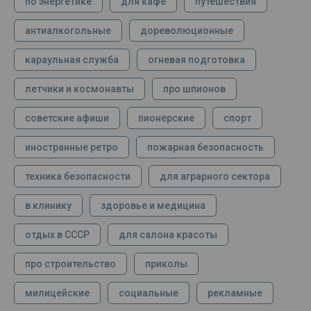
по энергетике
для кафе
путешествия
антиалкогольные
дореволюционные
караульная служба
огневая подготовка
летчики и космонавты
про шпионов
советские афиши
пионерские
спорт
иностранные ретро
пожарная безопасность
техника безопасности
для аграрного сектора
в клинику
здоровье и медицина
отдых в СССР
для салона красоты
про строительство
приколы
милицейские
социальные
рекламные