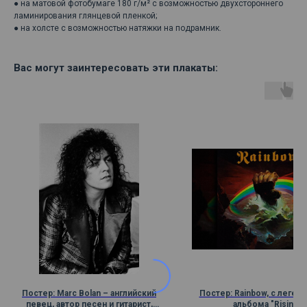
● на матовой фотобумаге 180 г/м² с возможностью двухстороннего
ламинирования глянцевой пленкой;
● на холсте с возможностью натяжки на подрамник.
Вас могут заинтересовать эти плакаты:
Постер: Marc Bolan – английский
Постер: Rainbow, с леген
певец, автор песен и гитарист,
альбома "Rising"