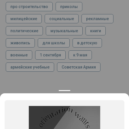
про строительство
приколы
милицейские
социальные
рекламные
политические
музыкальные
книги
живопись
для школы
в детскую
военные
1 сентября
к 9 мая
армейские учебные
Советская Армия
КОНТАКТЫ
ПРОДУКЦИЯ
+7 925 282 34 40
Каталог