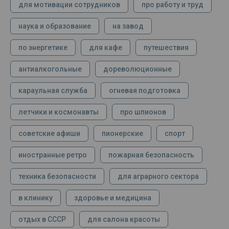
для мотивации сотрудников
про работу и труд
наука и образование
на завод
по энергетике
для кафе
путешествия
антиалкогольные
дореволюционные
караульная служба
огневая подготовка
летчики и космонавты
про шпионов
советские афиши
пионерские
спорт
иностранные ретро
пожарная безопасность
техника безопасности
для аграрного сектора
в клинику
здоровье и медицина
отдых в СССР
для салона красоты