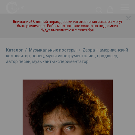
Внимание!
В летний период сроки изготовления заказов могут
быть увеличены. Работы по натяжке холста на подрамник
будут выполняться с сентября.
Каталог
/
Музыкальные постеры
/
Zappa – американский
композитор, певец, мультиинструменталист, продюсер,
автор песен, музыкант-экспериментатор