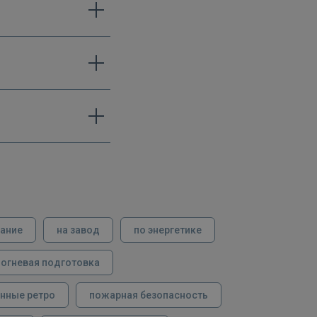
вание
на завод
по энергетике
огневая подготовка
нные ретро
пожарная безопасность