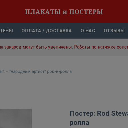
ПЛАКАТЫ и ПОСТЕРЫ
ЦЕНЫ
ОПЛАТА / ДОСТАВКА
О НАС
ОТЗЫВЫ
я заказов могут быть увеличены. Работы по натяжке холст
art – "народный артист" рок-н-ролла
Постер: Rod Stewa
ролла