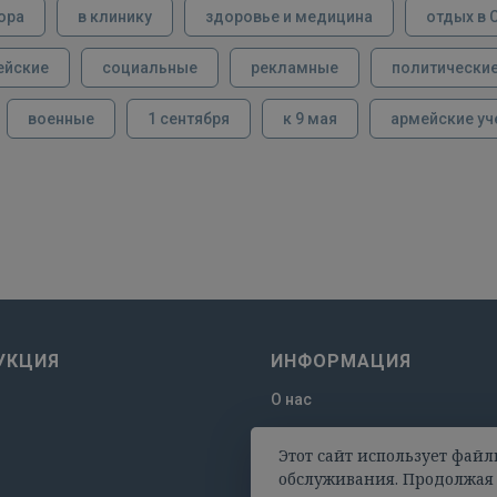
ора
в клинику
здоровье и медицина
отдых в 
ейские
социальные
рекламные
политически
военные
1 сентября
к 9 мая
армейские уч
УКЦИЯ
ИНФОРМАЦИЯ
О нас
Отзывы
Этот сайт использует файл
Оплата и доставка
обслуживания. Продолжая 