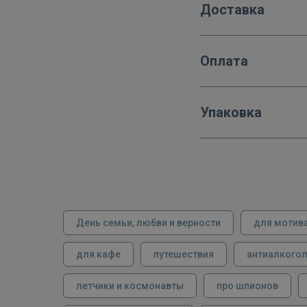
Доставка
Оплата
Упаковка
День семьи, любви и верности
для мотив
для кафе
путешествия
антиалкого
летчики и космонавты
про шпионов