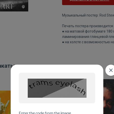
Музыкальный постер: Rod Stew
Печать постера производится 
● на матовой фотобумаге 180
ламинирования глянцевой пле
● на холсте с возможностью н
акаты: