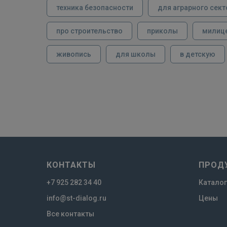
техника безопасности
для аграрного сект
про строительство
приколы
милиц
живопись
для школы
в детскую
КОНТАКТЫ
ПРОД
+7 925 282 34 40
Каталог
info@st-dialog.ru
Цены
Все контакты