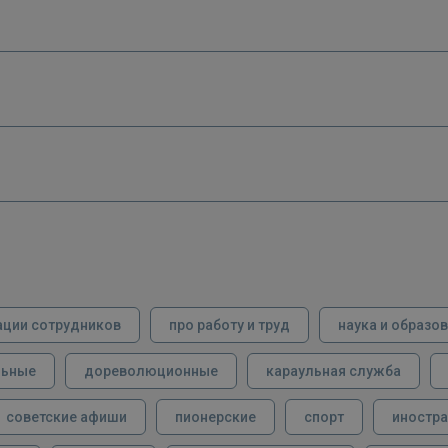
ации сотрудников
про работу и труд
наука и образо
льные
дореволюционные
караульная служба
советские афиши
пионерские
спорт
иностра