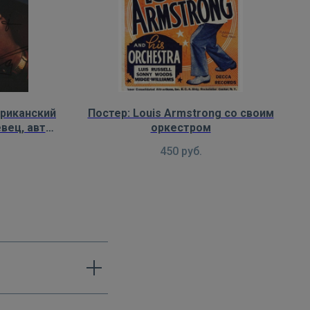
ериканский
Постер: Louis Armstrong со своим
вец, автор
оркестром
450
руб.