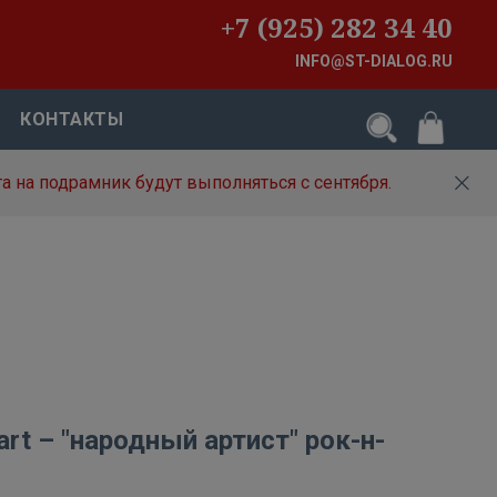
+7 (925) 282 34 40
INFO@ST-DIALOG.RU
КОНТАКТЫ
а на подрамник будут выполняться с сентября.
rt – "народный артист" рок-н-