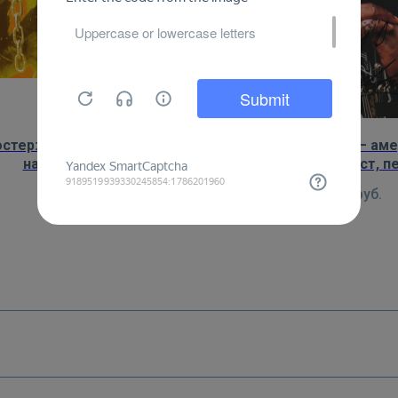
стер: Ronnie James Dio в
Постер: B.B. King – ам
начале карьеры
блюзовый гитарист, пе
песен
450
руб.
450
руб.