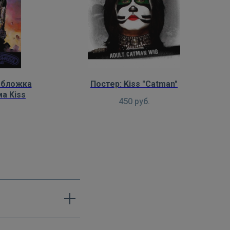
 обложка
Постер: Kiss "Catman"
а Kiss
450
руб.