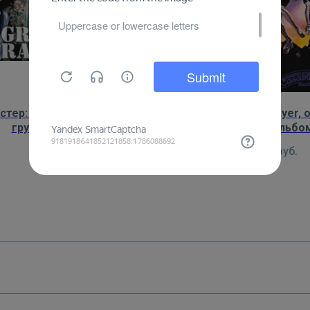
стер: Grand Funk Railroad,
Постер: Destroyer,
группа в 1974 году
культового альбом
450
руб.
450
руб.