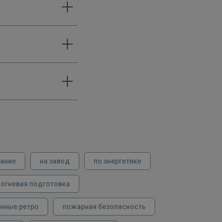
вание
на завод
по энергетике
огневая подготовка
нные ретро
пожарная безопасность