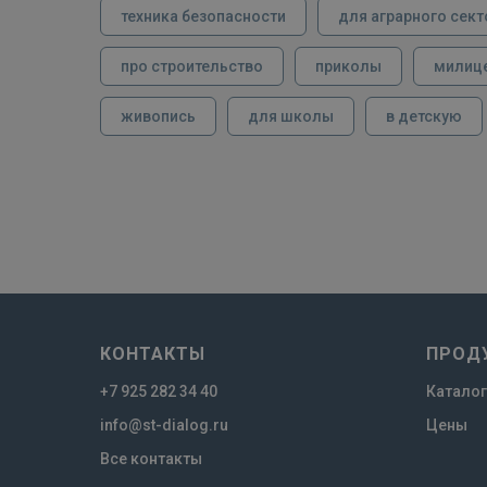
техника безопасности
для аграрного сект
про строительство
приколы
милиц
живопись
для школы
в детскую
КОНТАКТЫ
ПРОД
+7 925 282 34 40
Каталог
info@st-dialog.ru
Цены
Все контакты