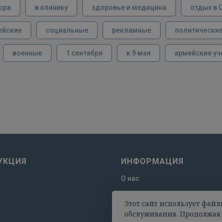
ора
в клинику
здоровье и медицина
отдых в 
ейские
социальные
рекламные
политически
военные
1 сентября
к 9 мая
армейские уч
УКЦИЯ
ИНФОРМАЦИЯ
О нас
Отзывы
Этот сайт использует файл
Оплата и доставка
обслуживания. Продолжая 