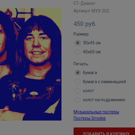
СТ-Диалог
Артикул:
МУЗ-202
450
руб.
Размер:
30х45 см
40х60 см
Печать:
бумага
бумага с ламинацией
холст
холст на подрамнике
Музыкальные постеры
Постеры Smokie
ДОБАВИТЬ В КОРЗИНУ