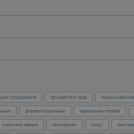
ации сотрудников
про работу и труд
наука и образо
льные
дореволюционные
караульная служба
советские афиши
пионерские
спорт
иностра