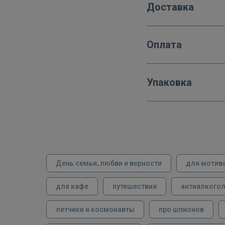
Доставка
Оплата
Упаковка
День семьи, любви и верности
для мотив
для кафе
путешествия
антиалкого
летчики и космонавты
про шпионов