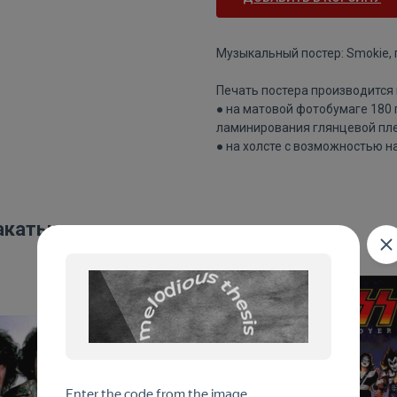
Музыкальный постер: Smokie, 
Печать постера производится 
● на матовой фотобумаге 180
ламинирования глянцевой пле
● на холсте с возможностью н
акаты: