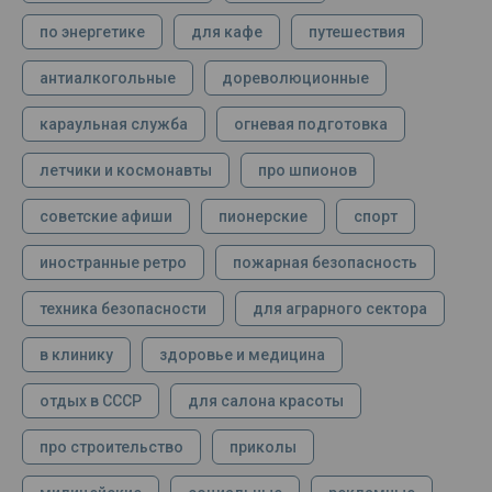
по энергетике
для кафе
путешествия
антиалкогольные
дореволюционные
караульная служба
огневая подготовка
летчики и космонавты
про шпионов
советские афиши
пионерские
спорт
иностранные ретро
пожарная безопасность
техника безопасности
для аграрного сектора
в клинику
здоровье и медицина
отдых в СССР
для салона красоты
про строительство
приколы