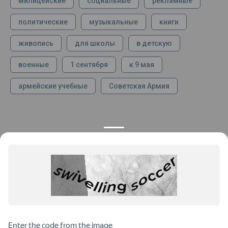
милицейские
социальные
рекламные
политические
музыкальные
книги
живопись
для школы
в детскую
военные
1 сентября
к 9 мая
армейские учебные
Советская Армия
КОНТАКТЫ
ПРОДУКЦИЯ
+7 925 282 34 40
Каталог
info@st-dialog.ru
Цены
Все контакты