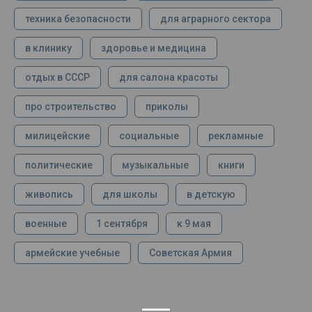
техника безопасности
для аграрного сектора
в клинику
здоровье и медицина
отдых в СССР
для салона красоты
про строительство
приколы
милицейские
социальные
рекламные
политические
музыкальные
книги
живопись
для школы
в детскую
военные
1 сентября
к 9 мая
армейские учебные
Советская Армия