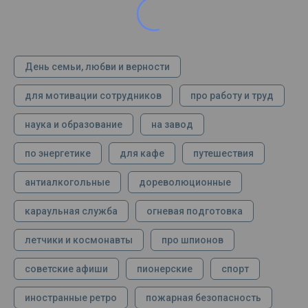
День семьи, любви и верности
для мотивации сотрудников
про работу и труд
наука и образование
на завод
по энергетике
для кафе
путешествия
антиалкогольные
дореволюционные
караульная служба
огневая подготовка
летчики и космонавты
про шпионов
советские афиши
пионерские
спорт
иностранные ретро
пожарная безопасность