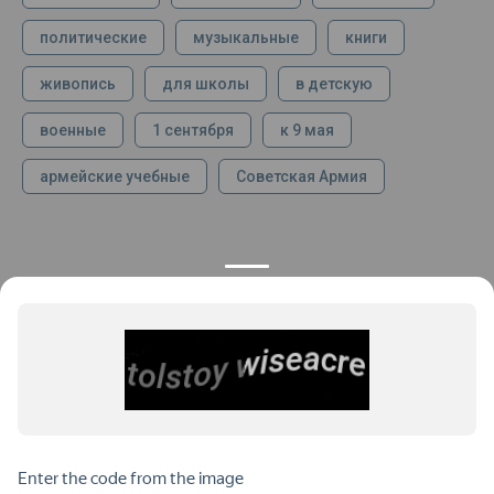
политические
музыкальные
книги
живопись
для школы
в детскую
военные
1 сентября
к 9 мая
армейские учебные
Советская Армия
КОНТАКТЫ
ПРОДУКЦИЯ
+7 925 282 34 40
Каталог
info@st-dialog.ru
Цены
Все контакты