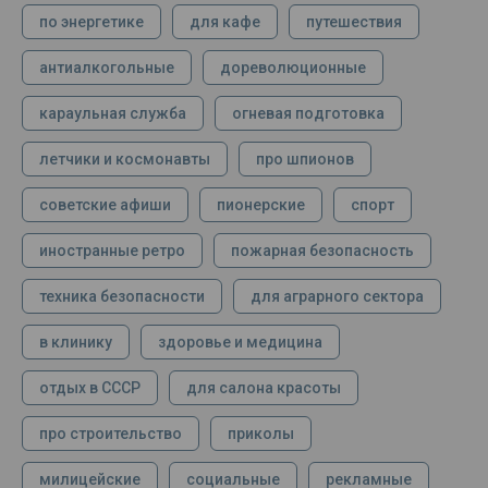
по энергетике
для кафе
путешествия
антиалкогольные
дореволюционные
караульная служба
огневая подготовка
летчики и космонавты
про шпионов
советские афиши
пионерские
спорт
иностранные ретро
пожарная безопасность
техника безопасности
для аграрного сектора
в клинику
здоровье и медицина
отдых в СССР
для салона красоты
про строительство
приколы
милицейские
социальные
рекламные