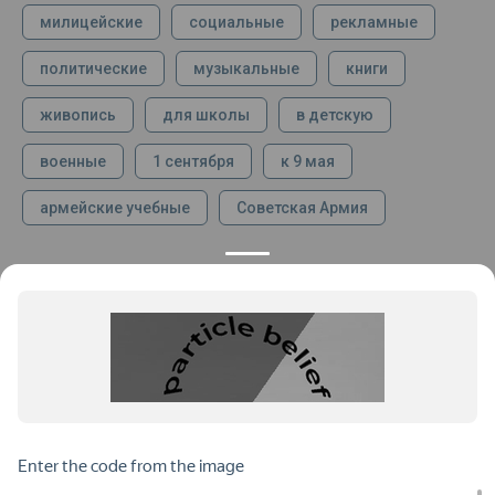
милицейские
социальные
рекламные
политические
музыкальные
книги
живопись
для школы
в детскую
военные
1 сентября
к 9 мая
армейские учебные
Советская Армия
КОНТАКТЫ
ПРОДУКЦИЯ
+7 925 282 34 40
Каталог
info@st-dialog.ru
Цены
Все контакты