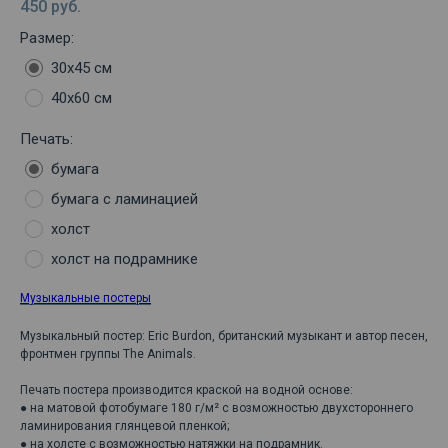
450
руб.
Размер:
30х45 см
40х60 см
Печать:
бумага
бумага с ламинацией
холст
холст на подрамнике
Музыкальные постеры
Музыкальный постер: Eric Burdon, британский музыкант и автор песен,
фронтмен группы The Animals.
Печать постера производится краской на водной основе:
● на матовой фотобумаге 180 г/м² с возможностью двухстороннего
ламинирования глянцевой пленкой;
● на холсте с возможностью натяжки на подрамник.