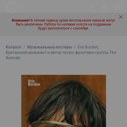
Внимание!
В летний период сроки изготовления заказов могут
быть увеличены. Работы по натяжке холста на подрамник
будут выполняться с сентября.
Каталог
/
Музыкальные постеры
/
Eric Burdon,
британский музыкант и автор песен, фронтмен группы The
Animals