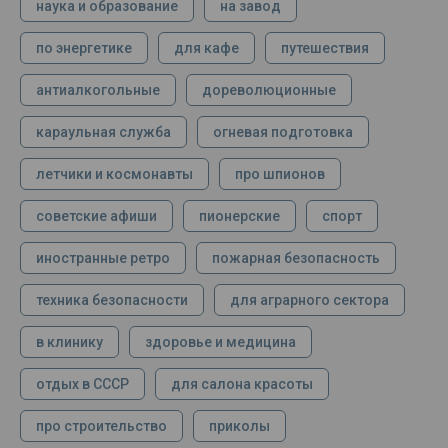
наука и образование
на завод
по энергетике
для кафе
путешествия
антиалкогольные
дореволюционные
караульная служба
огневая подготовка
летчики и космонавты
про шпионов
советские афиши
пионерские
спорт
иностранные ретро
пожарная безопасность
техника безопасности
для аграрного сектора
в клинику
здоровье и медицина
отдых в СССР
для салона красоты
про строительство
приколы