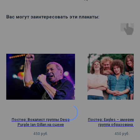
Вас могут заинтересовать эти плакаты:
Постер: Вокалист группы Deep
Постер: Eagles – американс
Purple Ian Gillan на сцене
группа образована в Л
Анджелесе, штат Калифо
450
руб.
450
руб.
1971 году