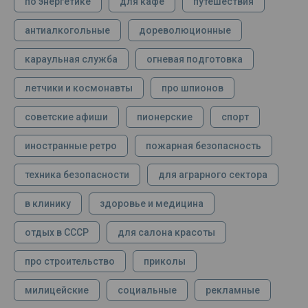
по энергетике
для кафе
путешествия
антиалкогольные
дореволюционные
караульная служба
огневая подготовка
летчики и космонавты
про шпионов
советские афиши
пионерские
спорт
иностранные ретро
пожарная безопасность
техника безопасности
для аграрного сектора
в клинику
здоровье и медицина
отдых в СССР
для салона красоты
про строительство
приколы
милицейские
социальные
рекламные