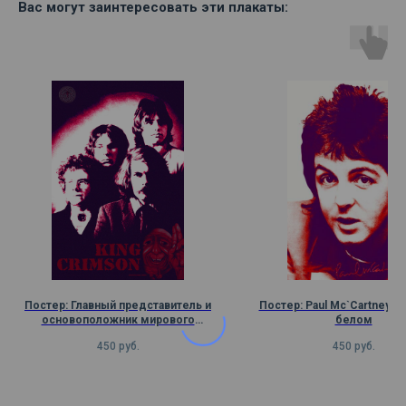
Вас могут заинтересовать эти плакаты:
Постер: Главный представитель и
Постер: Paul Mc`Cartney, п
основоположник мирового
белом
прогрессива – британская группа
450
руб.
450
руб.
King Crimson