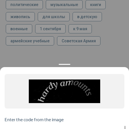
политические
музыкальные
книги
живопись
для школы
в детскую
военные
1 сентября
к 9 мая
армейские учебные
Советская Армия
КОНТАКТЫ
ПРОДУКЦИЯ
+7 925 282 34 40
Каталог
info@st-dialog.ru
Цены
Все контакты
ИНФОРМАЦИЯ
ДОКУМЕНТЫ