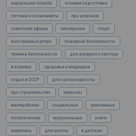
караульная служба
огневая подготовка
летчики и космонавты
про шпионов
советские афиши
пионерские
спорт
иностранные ретро
пожарная безопасность
техника безопасности
для аграрного сектора
в клинику
здоровье и медицина
отдых в СССР
для салона красоты
про строительство
приколы
милицейские
социальные
рекламные
политические
музыкальные
книги
живопись
для школы
в детскую