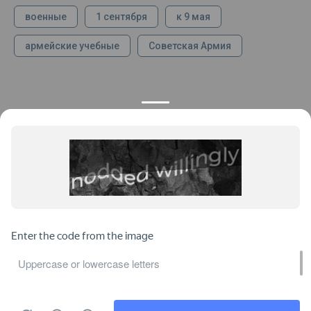
военные
1 сентября
к 9 мая
армейские учебные
Советская Армия
КОНТАКТЫ
ПРОДУКЦИЯ
+7 925 282 34 40
Каталог
info@st-dialog.ru
Цены
Все контакты
ИНФОРМАЦИЯ
ДОКУМЕНТЫ
О нас
Публичная оферта
Отзывы
Пользовательское соглашение