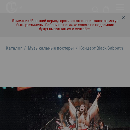
Внимание!
В летний период сроки изготовления заказов могут
быть увеличены. Работы по натяжке холста на подрамник
будут выполняться с сентября.
Каталог
/
Музыкальные постеры
/
Концерт Black Sabbath