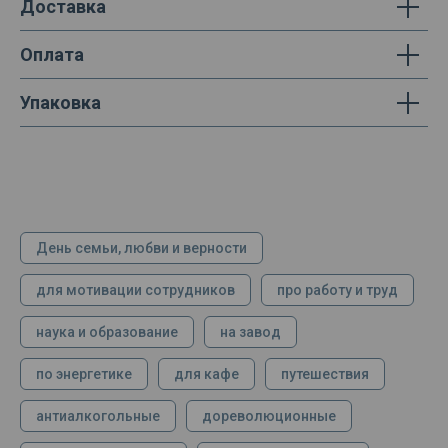
Доставка
Оплата
Упаковка
День семьи, любви и верности
для мотивации сотрудников
про работу и труд
наука и образование
на завод
по энергетике
для кафе
путешествия
антиалкогольные
дореволюционные