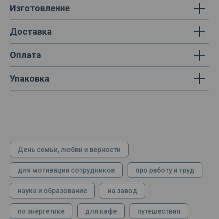
Изготовление
Доставка
Оплата
Упаковка
День семьи, любви и верности
для мотивации сотрудников
про работу и труд
наука и образование
на завод
по энергетике
для кафе
путешествия