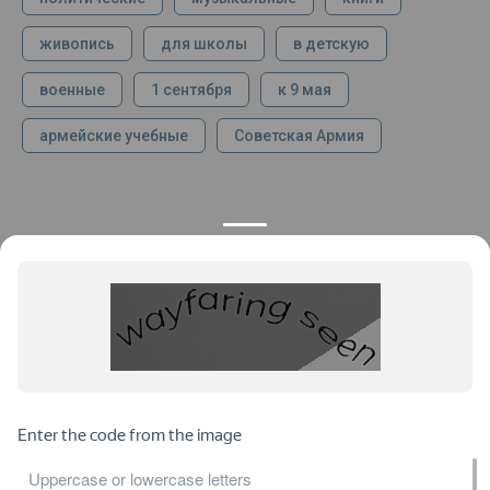
живопись
для школы
в детскую
военные
1 сентября
к 9 мая
армейские учебные
Советская Армия
КОНТАКТЫ
ПРОДУКЦИЯ
+7 925 282 34 40
Каталог
info@st-dialog.ru
Цены
Все контакты
ИНФОРМАЦИЯ
ДОКУМЕНТЫ