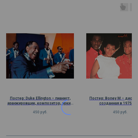
Постер: Duke Ellington – пианист,
Постер: Boney M – диско-
аранжировщик, композитор, яркий
созданная в 1975 го
представитель джазового
450
руб.
450
руб.
искусства