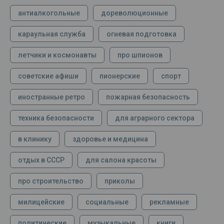
антиалкогольные
дореволюционные
караульная служба
огневая подготовка
летчики и космонавты
про шпионов
советские афиши
пионерские
спорт
иностранные ретро
пожарная безопасность
техника безопасности
для аграрного сектора
в клинику
здоровье и медицина
отдых в СССР
для салона красоты
про строительство
приколы
милицейские
социальные
рекламные
политические
музыкальные
книги