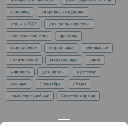
техника безопасности
для аграрного сектора
в клинику
здоровье и медицина
отдых в СССР
для салона красоты
про строительство
приколы
милицейские
социальные
рекламные
политические
музыкальные
книги
живопись
для школы
в детскую
военные
1 сентября
к 9 мая
армейские учебные
Советская Армия