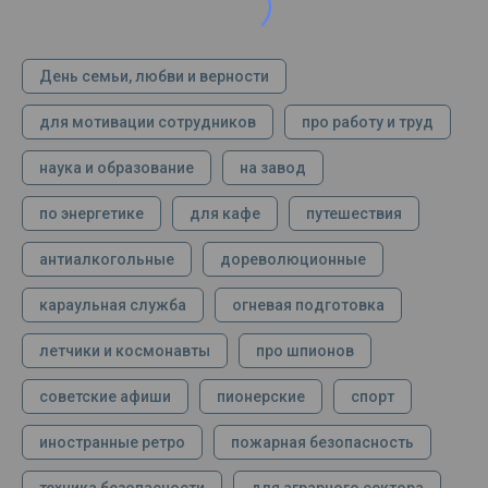
День семьи, любви и верности
для мотивации сотрудников
про работу и труд
наука и образование
на завод
по энергетике
для кафе
путешествия
антиалкогольные
дореволюционные
караульная служба
огневая подготовка
летчики и космонавты
про шпионов
советские афиши
пионерские
спорт
иностранные ретро
пожарная безопасность