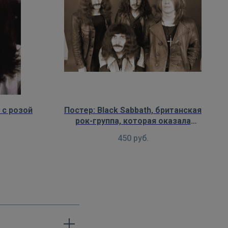
 с розой
Постер: Black Sabbath, британская
рок-группа, которая оказала
значительное влияние на
450
руб.
развитие рок-музыки