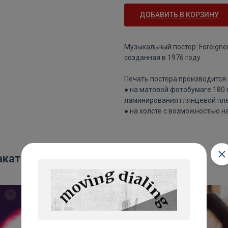
ДОБАВИТЬ В КОРЗИНУ
Музыкальный постер: Foreigne
созданная в 1976 году.
Печать постера производится 
● на матовой фотобумаге 180
ламинирования глянцевой пле
● на холсте с возможностью н
акаты: