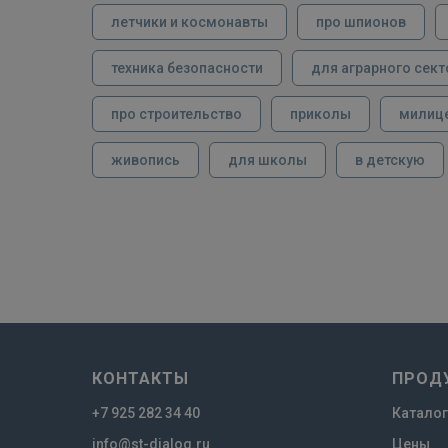
летчики и космонавты
про шпионов
техника безопасности
для аграрного сект
про строительство
приколы
милиц
живопись
для школы
в детскую
КОНТАКТЫ
ПРОД
+7 925 282 34 40
Каталог
info@st-dialog.ru
Цены