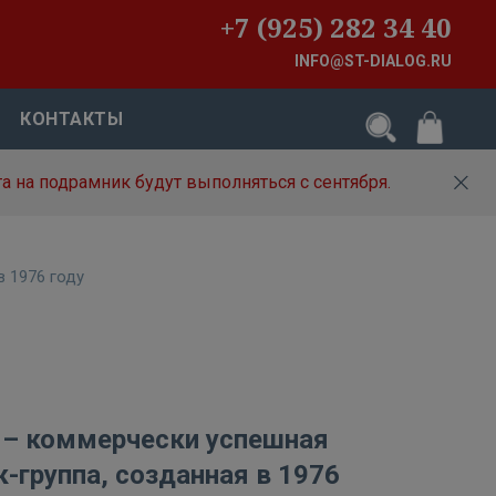
+7 (925) 282 34 40
INFO@ST-DIALOG.RU
КОНТАКТЫ
а на подрамник будут выполняться с сентября.
в 1976 году
r – коммерчески успешная
-группа, созданная в 1976