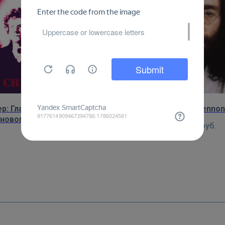
р: Главный представитель и
Постер: John Lennon
новоположник мирового
450
руб.
ессива – британская группа
450
руб.
King Crimson