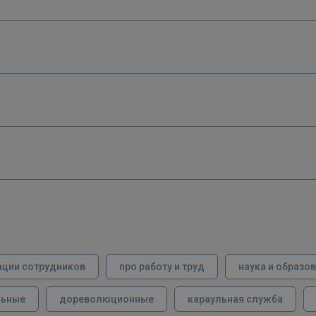
ации сотрудников
про работу и труд
наука и образо
льные
дореволюционные
караульная служба