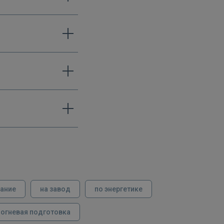
вание
на завод
по энергетике
огневая подготовка