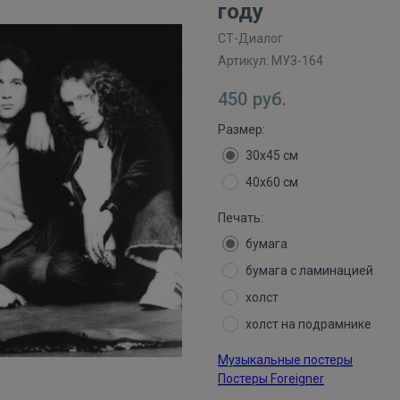
году
СТ-Диалог
Артикул:
МУЗ-164
450
руб.
Размер:
30х45 см
40х60 см
Печать:
бумага
бумага с ламинацией
холст
холст на подрамнике
Музыкальные постеры
Постеры Foreigner