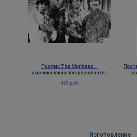
Постер: Тhe Monkees –
Посте
американский поп-рок-квартет
ос
прогр
450
руб.
Изготовление