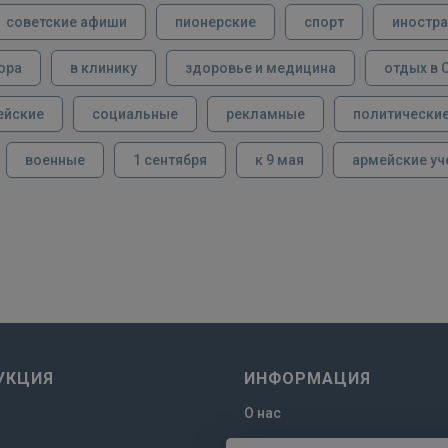
советские афиши
пионерские
спорт
иностра
ора
в клинику
здоровье и медицина
отдых в 
ейские
социальные
рекламные
политически
военные
1 сентября
к 9 мая
армейские уч
УКЦИЯ
ИНФОРМАЦИЯ
О нас
Отзывы