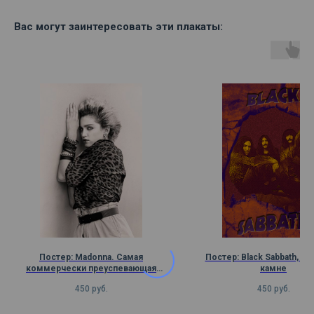
Вас могут заинтересовать эти плакаты:
Постер: Madonna. Самая
Постер: Black Sabbath, по
коммерчески преуспевающая
камне
певица
450
руб.
450
руб.