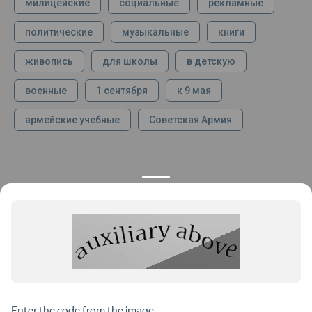
милицейские
социальные
рекламные
политические
музыкальные
книги
живопись
для школы
в детскую
военные
1 сентября
к 9 мая
армейские учебные
Советская Армия
КОНТАКТЫ
ПРОДУКЦИЯ
+7 925 282 34 40
Каталог
info@st-dialog.ru
Цены
Все контакты