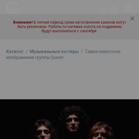
Внимание!
В летний период сроки изготовления заказов могут
быть увеличены. Работы по натяжке холста на подрамник
будут выполняться с сентября.
Каталог
/
Музыкальные постеры
/
Самое известное
изображение группы Queen