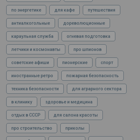
по энергетике
для кафе
путешествия
антиалкогольные
дореволюционные
караульная служба
огневая подготовка
летчики и космонавты
про шпионов
советские афиши
пионерские
спорт
иностранные ретро
пожарная безопасность
техника безопасности
для аграрного сектора
в клинику
здоровье и медицина
отдых в СССР
для салона красоты
про строительство
приколы