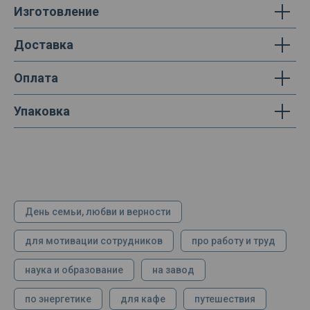
Изготовление
Доставка
Оплата
Упаковка
День семьи, любви и верности
для мотивации сотрудников
про работу и труд
наука и образование
на завод
по энергетике
для кафе
путешествия