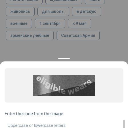
живопись
для школы
в детскую
военные
1 сентября
к 9 мая
армейские учебные
Советская Армия
КОНТАКТЫ
ПРОДУКЦИЯ
+7 925 282 34 40
Каталог
info@st-dialog.ru
Цены
Все контакты
ИНФОРМАЦИЯ
ДОКУМЕНТЫ