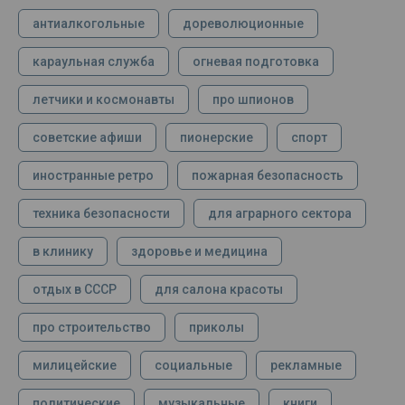
антиалкогольные
дореволюционные
караульная служба
огневая подготовка
летчики и космонавты
про шпионов
советские афиши
пионерские
спорт
иностранные ретро
пожарная безопасность
техника безопасности
для аграрного сектора
в клинику
здоровье и медицина
отдых в СССР
для салона красоты
про строительство
приколы
милицейские
социальные
рекламные
политические
музыкальные
книги