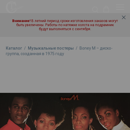
Внимание!
В летний период сроки изготовления заказов могут
быть увеличены. Работы по натяжке холста на подрамник
будут выполняться с сентября.
Каталог
/
Музыкальные постеры
/
Boney M – диско-
группа, созданная в 1975 году