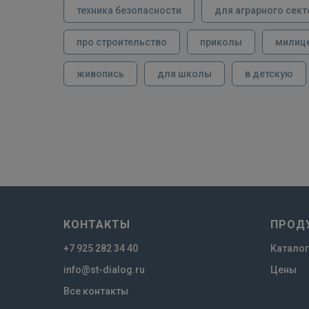
техника безопасности
для аграрного сект
про строительство
приколы
милиц
живопись
для школы
в детскую
КОНТАКТЫ
ПРОД
+7 925 282 34 40
Каталог
info@st-dialog.ru
Цены
Все контакты