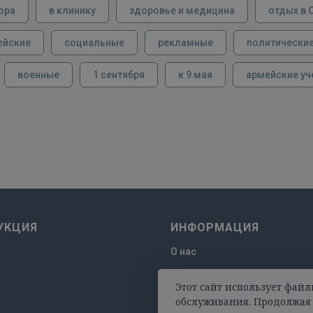
ора
в клинику
здоровье и медицина
отдых в 
ейские
социальные
рекламные
политически
военные
1 сентября
к 9 мая
армейские уч
УКЦИЯ
ИНФОРМАЦИЯ
О нас
Отзывы
Этот сайт использует файл
Оплата и доставка
обслуживания. Продолжая 