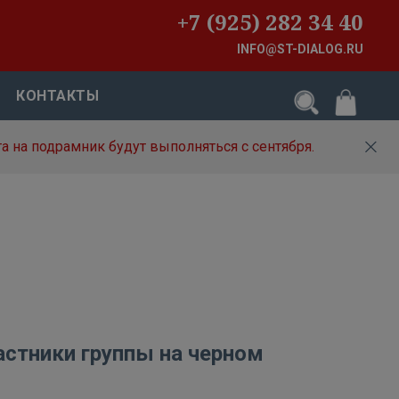
+7 (925) 282 34 40
INFO@ST-DIALOG.RU
КОНТАКТЫ
а на подрамник будут выполняться с сентября.
астники группы на черном