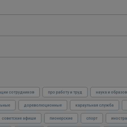
ации сотрудников
про работу и труд
наука и образо
льные
дореволюционные
караульная служба
советские афиши
пионерские
спорт
иностра