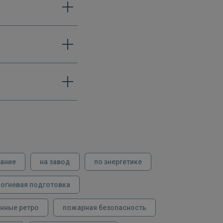
вание
на завод
по энергетике
огневая подготовка
нные ретро
пожарная безопасность