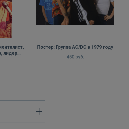
менталист,
Постер: Группа AC/DC в 1979 году
, лидер
450
руб.
an Anderson