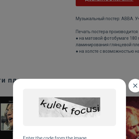
Музыкальный постер: ABBA. У
Печать постера производится 
● на матовой фотобумаге 180
ламинирования глянцевой пле
● на холсте с возможностью н
ти плакаты: