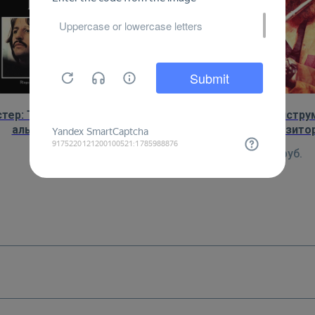
тер: The Beatles, плакат к
Постер: Мультиинстру
альбому "Let it be"
певец и композитор
группы Jethro Tull – I
450
руб.
450
руб.