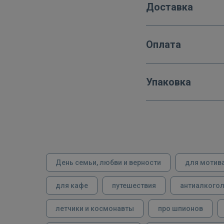
Доставка
Оплата
Упаковка
День семьи, любви и верности
для мотив
для кафе
путешествия
антиалкого
летчики и космонавты
про шпионов